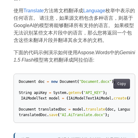
使用
Translate
方法将文档翻译成
Language
枚举中表示的
任何语言。 请注意，如果源文档包含多种语言，则基于
GoogleAI的模型将能够翻译所有支持的语言。 如果模型
无法识别某些文本片段中的语言，那么您将返回一个包
含这些未翻译片段并翻译其余文本的文档。
下面的代码示例演示如何使用Aspose.Words中的
Gemini
1.5 Flash
模型将文档翻译成阿拉伯语:
Document
doc
=
new
Document
(
"Document.docx"
);
Copy
String
apiKey
=
System
.
getenv
(
"API_KEY"
);
IAiModelText
model
=
(
IAiModelText
)
AiModel
.
create
(
AiMo
Document
translatedDoc
=
model
.
translate
(
doc
,
Language
.
translatedDoc
.
save
(
"AI.AiTranslate.docx"
);