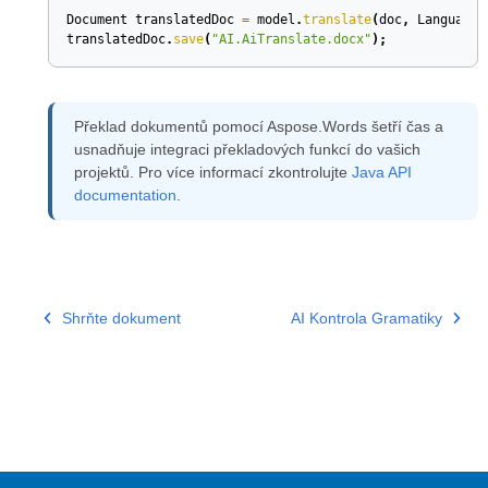
Document
translatedDoc
=
model
.
translate
(
doc
,
Language
.
translatedDoc
.
save
(
"AI.AiTranslate.docx"
);
Překlad dokumentů pomocí Aspose.Words šetří čas a
usnadňuje integraci překladových funkcí do vašich
projektů. Pro více informací zkontrolujte
Java API
documentation
.
Shrňte dokument
AI Kontrola Gramatiky