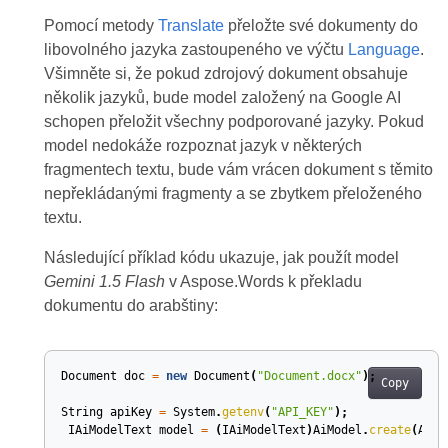
Pomocí metody
Translate
přeložte své dokumenty do
libovolného jazyka zastoupeného ve výčtu
Language
.
Všimněte si, že pokud zdrojový dokument obsahuje
několik jazyků, bude model založený na Google AI
schopen přeložit všechny podporované jazyky. Pokud
model nedokáže rozpoznat jazyk v některých
fragmentech textu, bude vám vrácen dokument s těmito
nepřekládanými fragmenty a se zbytkem přeloženého
textu.
Následující příklad kódu ukazuje, jak použít model
Gemini 1.5 Flash
v Aspose.Words k překladu
dokumentu do arabštiny:
Document
doc
=
new
Document
(
"Document.docx"
);
Copy
String
apiKey
=
System
.
getenv
(
"API_KEY"
);
IAiModelText
model
=
(
IAiModelText
)
AiModel
.
create
(
AiMo