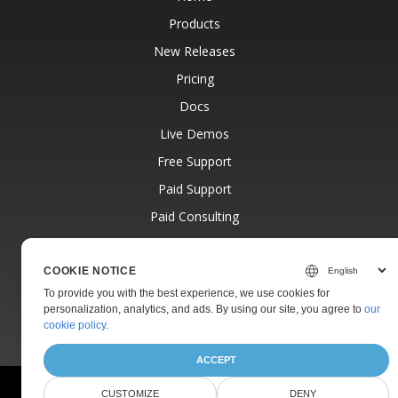
Products
New Releases
Pricing
Docs
Live Demos
Free Support
Paid Support
Paid Consulting
Blog
Websites
COOKIE NOTICE
To provide you with the best experience, we use cookies for
About
personalization, analytics, and ads. By using our site, you agree to
our
cookie policy
.
ACCEPT
© Aspose Pty Ltd 2001-2026.
All Rights Reserved.
CUSTOMIZE
DENY