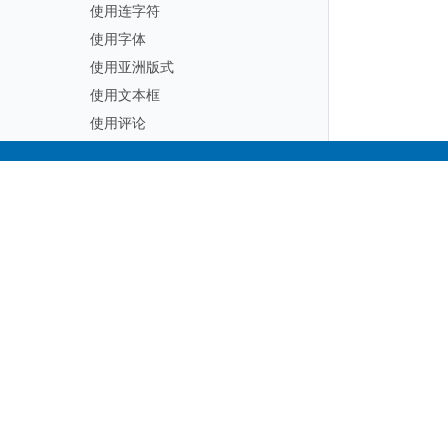
使用连字符
使用字体
使用亚洲版式
使用文本框
使用评论
跟踪文档中的更改
使用形状
Subscribe to Aspose 
在 Word 文档中使用 Group 形状
Get monthly newsletters & offers di
处理图像
使用图表
使用 OfficeMath
使用 SmartArt 冷渲染
使用水印
使用 OLE 对象和在线视频
使用字段
使用表单字段