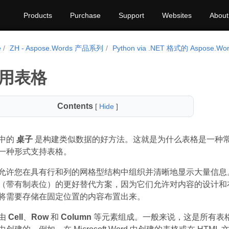
Products
Purchase
Support
Websites
About
e
ZH - Aspose.Words 产品系列
Python via .NET 格式的 Aspose.Wo
用表格
Contents
[
Hide
]
中的
桌子
是构建类似数据的好方法。这就是为什么表格是一种
一种形式支持表格。
允许您在具有行和列的网格型结构中组织并清晰地显示大量信息
（带有制表位）的更好替代方案，因为它们允许对内容的设计和
将需要存储在固定位置的内容布置出来。
由
Cell
、
Row
和
Column
等元素组成。一般来说，这是所有表