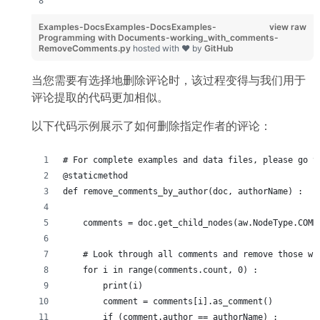
Examples-DocsExamples-DocsExamples-
view raw
Programming with Documents-working_with_comments-
RemoveComments.py
hosted with ❤ by
GitHub
当您需要有选择地删除评论时，该过程变得与我们用于
评论提取的代码更加相似。
以下代码示例展示了如何删除指定作者的评论：
# For complete examples and data files, please go t
@staticmethod
def remove_comments_by_author(doc, authorName) :
    comments = doc.get_child_nodes(aw.NodeType.COMM
    # Look through all comments and remove those wr
    for i in range(comments.count, 0) :
        print(i)
        comment = comments[i].as_comment()
        if (comment.author == authorName) :