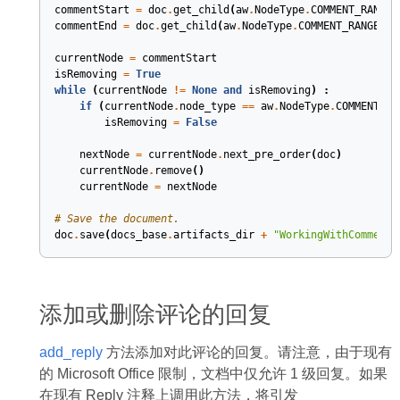
commentStart
=
doc
.
get_child
(
aw
.
NodeType
.
COMMENT_RANGE_
commentEnd
=
doc
.
get_child
(
aw
.
NodeType
.
COMMENT_RANGE_EN
currentNode
=
commentStart
isRemoving
=
True
while
(
currentNode
!=
None
and
isRemoving
)
:
if
(
currentNode
.
node_type
==
aw
.
NodeType
.
COMMENT_RA
isRemoving
=
False
nextNode
=
currentNode
.
next_pre_order
(
doc
)
currentNode
.
remove
()
currentNode
=
nextNode
# Save the document.
doc
.
save
(
docs_base
.
artifacts_dir
+
"WorkingWithComments
添加或删除评论的回复
add_reply
方法添加对此评论的回复。请注意，由于现有
的 Microsoft Office 限制，文档中仅允许 1 级回复。如果
在现有 Reply 注释上调用此方法，将引发