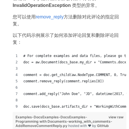
InvalidOperationException
类型的异常。
您可以使用
remove_reply
方法删除对此评论的指定回
复。
以下代码示例展示了如何添加评论回复和删除评论回
复：
# For complete examples and data files, please go to
doc = aw.Document(docs_base.my_dir + "Comments.docx"
comment = doc.get_child(aw.NodeType.COMMENT, 0, True
comment.remove_reply(comment.replies[0])
comment.add_reply("John Doe", "JD", datetime(2017, 9
doc.save(docs_base.artifacts_dir + "WorkingWithComme
Examples-DocsExamples-DocsExamples-
view raw
Programming with Documents-working_with_comments-
AddRemoveCommentReply.py
hosted with ❤ by
GitHub