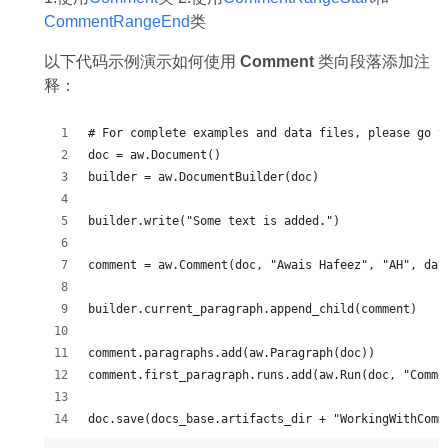
CommentRangeEnd
类
以下代码示例演示如何使用
Comment
类向段落添加注
释：
# For complete examples and data files, please go t
doc = aw.Document()
builder = aw.DocumentBuilder(doc)
builder.write("Some text is added.")
comment = aw.Comment(doc, "Awais Hafeez", "AH", dat
builder.current_paragraph.append_child(comment)
comment.paragraphs.add(aw.Paragraph(doc))
comment.first_paragraph.runs.add(aw.Run(doc, "Comme
doc.save(docs_base.artifacts_dir + "WorkingWithComm