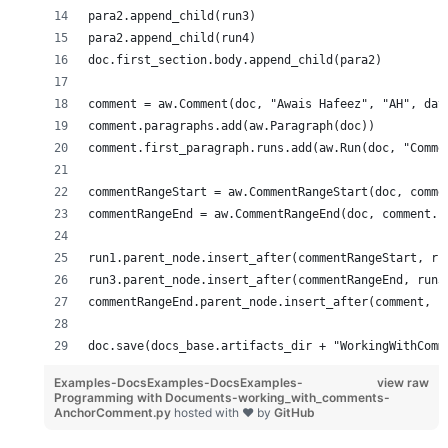
para2.append_child(run3)
para2.append_child(run4)
doc.first_section.body.append_child(para2)
comment = aw.Comment(doc, "Awais Hafeez", "AH", dat
comment.paragraphs.add(aw.Paragraph(doc))
comment.first_paragraph.runs.add(aw.Run(doc, "Comme
commentRangeStart = aw.CommentRangeStart(doc, comme
commentRangeEnd = aw.CommentRangeEnd(doc, comment.i
run1.parent_node.insert_after(commentRangeStart, ru
run3.parent_node.insert_after(commentRangeEnd, run3
commentRangeEnd.parent_node.insert_after(comment, c
doc.save(docs_base.artifacts_dir + "WorkingWithComm
Examples-DocsExamples-DocsExamples-
view raw
Programming with Documents-working_with_comments-
AnchorComment.py
hosted with ❤ by
GitHub