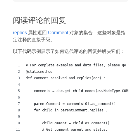
阅读评论的回复
replies
属性返回
Comment
对象的集合，这些对象是指
定注释的直接子级。
以下代码示例展示了如何迭代评论的回复并解决它们：
# For complete examples and data files, please go t
@staticmethod
def comment_resolved_and_replies(doc) :
    comments = doc.get_child_nodes(aw.NodeType.COMM
    parentComment = comments[0].as_comment()
    for child in parentComment.replies :
        childComment = child.as_comment()
        # Get comment parent and status.