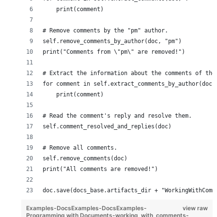
    print(comment)
# Remove comments by the "pm" author.
self.remove_comments_by_author(doc, "pm")
print("Comments from \"pm\" are removed!")
# Extract the information about the comments of the
for comment in self.extract_comments_by_author(doc,
    print(comment)
# Read the comment's reply and resolve them.
self.comment_resolved_and_replies(doc)
# Remove all comments.
self.remove_comments(doc)
print("All comments are removed!")
doc.save(docs_base.artifacts_dir + "WorkingWithComm
Examples-DocsExamples-DocsExamples-
view raw
Programming with Documents-working_with_comments-