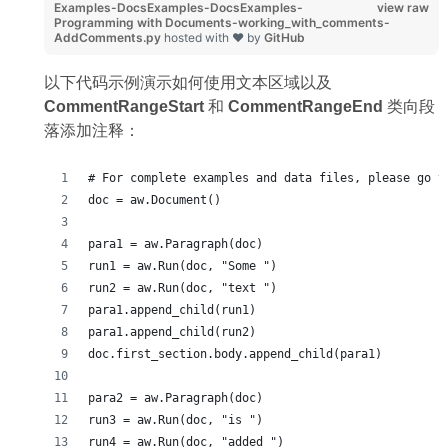
Examples-DocsExamples-DocsExamples-
view raw
Programming with Documents-working_with_comments-
AddComments.py
hosted with ❤ by
GitHub
以下代码示例演示如何使用文本区域以及
CommentRangeStart
和
CommentRangeEnd
类向段
落添加注释：
# For complete examples and data files, please go t
doc = aw.Document()
para1 = aw.Paragraph(doc)
run1 = aw.Run(doc, "Some ")
run2 = aw.Run(doc, "text ")
para1.append_child(run1)
para1.append_child(run2)
doc.first_section.body.append_child(para1)
para2 = aw.Paragraph(doc)
run3 = aw.Run(doc, "is ")
run4 = aw.Run(doc, "added ")