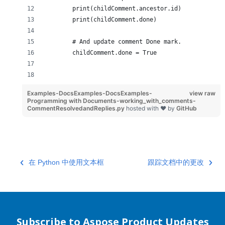
        print(childComment.ancestor.id)
        print(childComment.done)
        # And update comment Done mark.
        childComment.done = True
Examples-DocsExamples-DocsExamples-
view raw
Programming with Documents-working_with_comments-
CommentResolvedandReplies.py
hosted with ❤ by
GitHub
在 Python 中使用文本框
跟踪文档中的更改
Subscribe to Aspose Product Updates