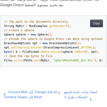
Google Draco بعد تحديد مستوى الضغط.
// The path to the documents directory.
Copy
String
MyDir
=
RunExamples
.
getDataDir
();
// Create a sphere
Sphere
sphere
=
new
Sphere
();
// Encode the sphere to Google Draco raw data using optimal c
DracoSaveOptions
opt
=
new
DracoSaveOptions
();
opt
.
setCompressionLevel
(
DracoCompressionLevel
.
OPTIMAL
);
byte
[]
b
=
FileFormat
.
DRACO
.
encode
(
sphere
.
toMesh
(),
opt
);
// Save the raw bytes to file
Files
.
write
(
Paths
.
get
(
MyDir
,
"SphereMeshtoDRC_Out.drc"
),
b
);
إنشاء بيانات عادية لجميع
Convert Msh إلى Triangle esh sh و
شبكات طراز 3D
ririmitive Shape إلى Mesh