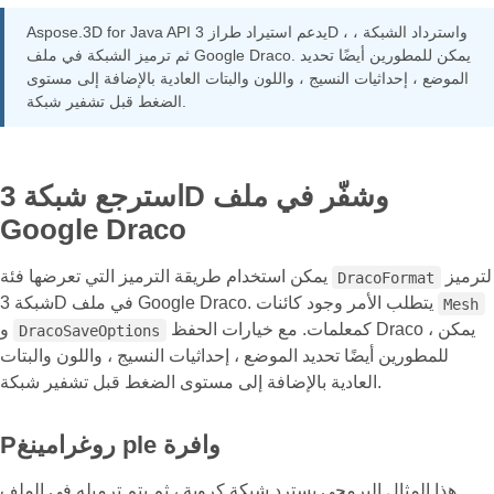
Aspose.3D for Java API يدعم استيراد طراز 3D ، واسترداد الشبكة ،
ثم ترميز الشبكة في ملف Google Draco. يمكن للمطورين أيضًا تحديد
الموضع ، إحداثيات النسيج ، واللون والبتات العادية بالإضافة إلى مستوى
الضغط قبل تشفير شبكة.
استرجع شبكة 3D وشفّر في ملف
Google Draco
لترميز
يمكن استخدام طريقة الترميز التي تعرضها فئة
DracoFormat
شبكة 3D في ملف Google Draco. يتطلب الأمر وجود كائنات
Mesh
كمعلمات. مع خيارات الحفظ Draco ، يمكن
و
DracoSaveOptions
للمطورين أيضًا تحديد الموضع ، إحداثيات النسيج ، واللون والبتات
العادية بالإضافة إلى مستوى الضغط قبل تشفير شبكة.
Pروغرامينغ ple وافرة
هذا المثال البرمجي يسترد شبكة كروية ، ثم يتم ترميله في الملف