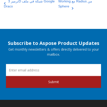
Working مع Radius من
ترميز 3D شبكة في ملف Google
Draco
Sphere
Subscribe to Aspose Product Updates
Get monthly newsletters & offers directly delivered to your
mailbox.
Submit