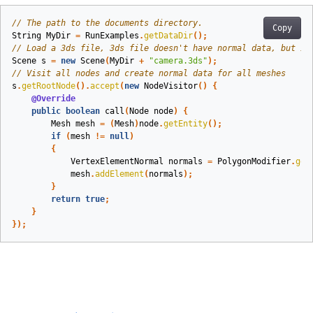
// The path to the documents directory.
Copy
String
MyDir
=
RunExamples
.
getDataDir
();
// Load a 3ds file, 3ds file doesn't have normal data, but it
Scene
s
=
new
Scene
(
MyDir
+
"camera.3ds"
);
// Visit all nodes and create normal data for all meshes
s
.
getRootNode
().
accept
(
new
NodeVisitor
()
{
@Override
public
boolean
call
(
Node
node
)
{
Mesh
mesh
=
(
Mesh
)
node
.
getEntity
();
if
(
mesh
!=
null
)
{
VertexElementNormal
normals
=
PolygonModifier
.
gen
mesh
.
addElement
(
normals
);
}
return
true
;
}
});