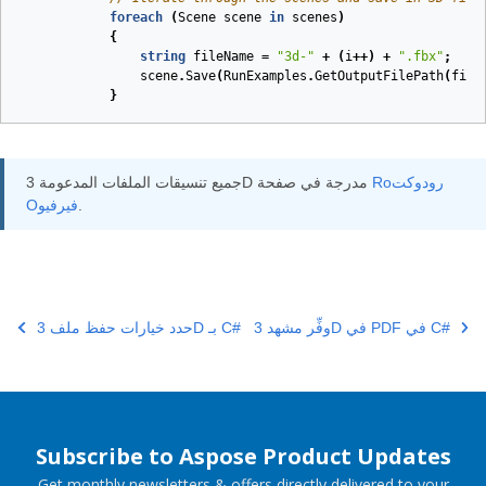
foreach
(
Scene
scene
in
scenes
)
{
string
fileName
=
"3d-"
+
(
i
++)
+
".fbx"
;
scene
.
Save
(
RunExamples
.
GetOutputFilePath
(
file
}
Roرودوكت
جميع تنسيقات الملفات المدعومة 3D مدرجة في صفحة
.
Oفيرفيو
وفِّر مشهد 3D في PDF في C#
حدد خيارات حفظ ملف 3D بـ C#
Subscribe to Aspose Product Updates
Get monthly newsletters & offers directly delivered to your