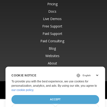
Pricing
Docs
Live Demos
Free Support
Paid Support
Paid Consulting
Blog
Websites
About
COOKIE NOTICE
To provide you with the best experience, we use cookies for
personalization, analytics, and ads. By using our site, you agree to
© Aspose Pty Ltd 2001-2026.
All Rights Reserved.
our cookie policy
.
Privacy Policy
Terms of use
Contact
ACCEPT