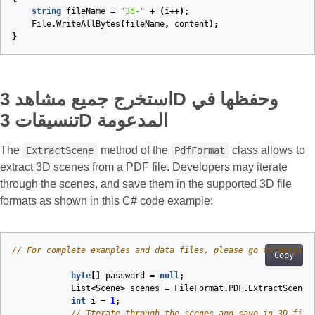
string
fileName
=
"3d-"
+
(
i
++);
File
.
WriteAllBytes
(
fileName
,
content
);
}
استخرج جميع مشاهد 3D وحفظها في
تنسيقات 3D المدعومة
The
method of the
class allows to
ExtractScene
PdfFormat
extract 3D scenes from a PDF file. Developers may iterate
through the scenes, and save them in the supported 3D file
formats as shown in this C# code example:
// For complete examples and data files, please go to https:/
Copy
byte
[]
password
=
null
;
List
<
Scene
>
scenes
=
FileFormat
.
PDF
.
ExtractScene
(
int
i
=
1
;
// Iterate through the scenes and save in 3D file