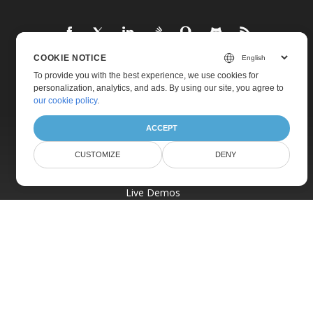
COOKIE NOTICE
To provide you with the best experience, we use cookies for
Home
personalization, analytics, and ads. By using our site, you agree to
our cookie policy
.
Products
New Releases
ACCEPT
Pricing
CUSTOMIZE
DENY
Docs
Live Demos
Free Support
Paid Support
Paid Consulting
Blog
Websites