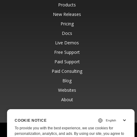
Products
New Releases
Pricing
Docs
Live Demos
Free Support
Paid Support
Paid Consulting
Blog
Websites
About
COOKIE NOTICE
To provide you with the best experience, we use cookies for
© Aspose Pty Ltd 2001-2026.
All Rights Reserved.
personalization, analytics, and ads. By using our site, you agree to
Privacy Policy
Terms of use
Contact