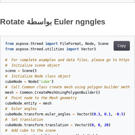
Rotate بواسطة Euler ngngles
from
aspose.threed
import
FileFormat
,
Node
,
Scene
Copy
from
aspose.threed.utilities
import
Vector3
#  For complete examples and data files, please go to https:#
#  Initialize scene object
scene
=
Scene
()
#  Initialize Node class object
cubeNode
=
Node
(
"cube"
)
#  Call Common class create mesh using polygon builder method
mesh
=
Common
.
CreateMeshUsingPolygonBuilder
()
#  Point node to the Mesh geometry
cubeNode
.
entity
=
mesh
#  Euler angles
cubeNode
.
transform
.
euler_angles
=
Vector3
(
0.3
,
0.1
,
-
0.5
)
#  Set translation
cubeNode
.
transform
.
translation
=
Vector3
(
0
,
0
,
20
)
#  Add cube to the scene