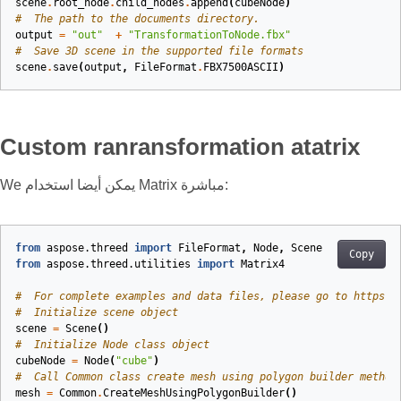
scene
.
root_node
.
child_nodes
.
append
(
cubeNode
)
#  The path to the documents directory.
output
=
"out"
+
"TransformationToNode.fbx"
#  Save 3D scene in the supported file formats
scene
.
save
(
output
,
FileFormat
.
FBX7500ASCII
)
Custom ranransformation atatrix
We يمكن أيضا استخدام Matrix مباشرة:
from
aspose.threed
import
FileFormat
,
Node
,
Scene
Copy
from
aspose.threed.utilities
import
Matrix4
#  For complete examples and data files, please go to https:#
#  Initialize scene object
scene
=
Scene
()
#  Initialize Node class object
cubeNode
=
Node
(
"cube"
)
#  Call Common class create mesh using polygon builder method
mesh
=
Common
.
CreateMeshUsingPolygonBuilder
()