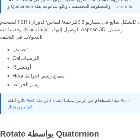
.
و Quaternion والمصفوفة المخصصة ، وكلها مدعومة بفئة
Transform
تُستخدم TSR (الترجمة/القياس/الدوران) بشكل شائع في سيناريو 3D ،
للوصول إليها بـ Aspose.3D. وتشمل
وقدمنا فئة
Transform
التحولات في التخلف:
تصنيف:
Calالترسبات
Rأوتيشن
Hear سماع رسم الخرائط
رسم الخرائط
إنشاء كائن فئة
قيد الاستخدام في الرمز. يمكننا
كائن الفئة
Mesh
Mesh
.
كما روى هناك
Rotate بواسطة Quaternion