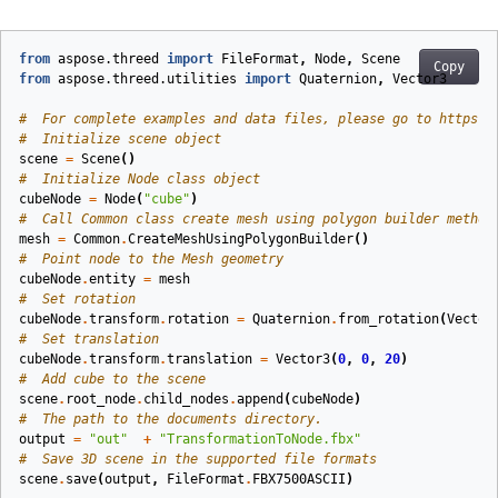
from
aspose.threed
import
FileFormat
,
Node
,
Scene
Copy
from
aspose.threed.utilities
import
Quaternion
,
Vector3
#  For complete examples and data files, please go to https:#
#  Initialize scene object
scene
=
Scene
()
#  Initialize Node class object
cubeNode
=
Node
(
"cube"
)
#  Call Common class create mesh using polygon builder method
mesh
=
Common
.
CreateMeshUsingPolygonBuilder
()
#  Point node to the Mesh geometry
cubeNode
.
entity
=
mesh
#  Set rotation
cubeNode
.
transform
.
rotation
=
Quaternion
.
from_rotation
(
Vector
#  Set translation
cubeNode
.
transform
.
translation
=
Vector3
(
0
,
0
,
20
)
#  Add cube to the scene
scene
.
root_node
.
child_nodes
.
append
(
cubeNode
)
#  The path to the documents directory.
output
=
"out"
+
"TransformationToNode.fbx"
#  Save 3D scene in the supported file formats
scene
.
save
(
output
,
FileFormat
.
FBX7500ASCII
)