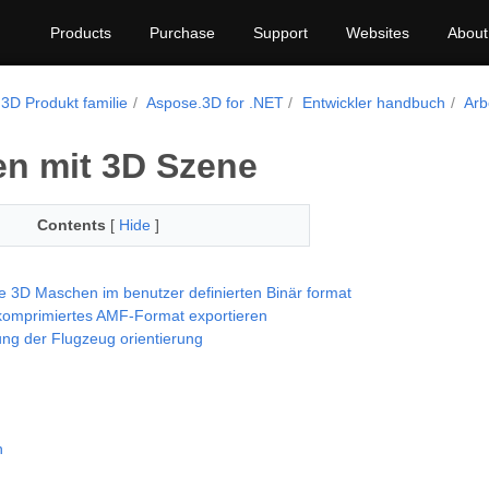
Products
Purchase
Support
Websites
About
3D Produkt familie
Aspose.3D for .NET
Entwickler handbuch
Arb
en mit 3D Szene
Contents
[
Hide
]
e 3D Maschen im benutzer definierten Binär format
komprimiertes AMF-Format exportieren
ng der Flugzeug orientierung
n