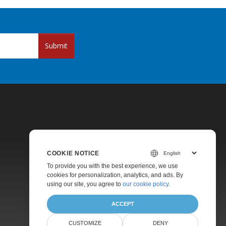
Submit
COOKIE NOTICE
Pricing
To provide you with the best experience, we use
cookies for personalization, analytics, and ads. By
Paid Support
using our site, you agree to
our cookie policy
.
About
ACCEPT
CUSTOMIZE
DENY