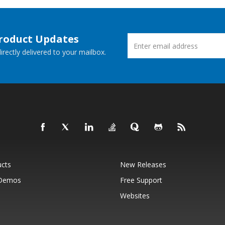
Product Updates
rectly delivered to your mailbox.
ucts
New Releases
 Demos
Free Support
Websites