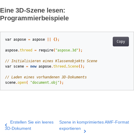
Eine 3D-Szene lesen:
Programmierbeispiele
var
aspose
=
aspose
||
{};
Copy
aspose
.
threed
=
require
(
"aspose.3d"
);
// Initialisieren eines Klassenobjekts Scene
var
scene
=
new
aspose
.
threed
.
Scene
();
// Laden eines vorhandenen 3D-Dokuments
scene
.
open
(
"document.obj"
);
Erstellen Sie ein leeres
Szene in komprimiertes AMF-Format
3D-Dokument
exportieren