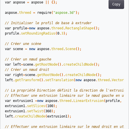
var
aspose
=
aspose
||
{};
Copy
aspose
.
threed
=
require
(
"aspose.3d"
);
// Initialiser le profil de base à extruder
var
profile
=
new
aspose
.
threed
.
RectangleShape
();
profile
.
setRoundingRadius
(
0
.
3
);
// Créer une scène
var
scene
=
new
aspose
.
threed
.
Scene
();
// Créer un nœud gauche
var
left
=
scene
.
getRootNode
().
createChildNode
();
// Créer un nœud droit
var
right
=
scene
.
getRootNode
().
createChildNode
();
left
.
getTransform
().
setTranslation
(
new
aspose
.
threed
.
Vector3
(
// La propriété Direction définit la direction de l'extrusion
// Effectuer une extrusion linéaire sur le nœud gauche en uti
var
extrusion1
=
new
aspose
.
threed
.
LinearExtrusion
(
profile
,
10
extrusion1
.
setSlices
(
100
);
extrusion1
.
setTwist
(
360
);
left
.
createChildNode
(
extrusion1
);
// Effectuer une extrusion linéaire sur le nœud droit en util