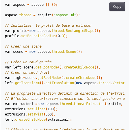
var
aspose
=
aspose
||
{};
Copy
aspose
.
threed
=
require
(
"aspose.3d"
);
// Initialiser le profil de base à extruder
var
profile
=
new
aspose
.
threed
.
RectangleShape
();
profile
.
setRoundingRadius
(
0
.
3
);
// Créer une scène
var
scene
=
new
aspose
.
threed
.
Scene
();
// Créer un nœud gauche
var
left
=
scene
.
getRootNode
().
createChildNode
();
// Créer un nœud droit
var
right
=
scene
.
getRootNode
().
createChildNode
();
left
.
getTransform
().
setTranslation
(
new
aspose
.
threed
.
Vector3
(
// La propriété Direction définit la direction de l'extrusion
// Effectuer une extrusion linéaire sur le nœud gauche en uti
var
extrusion1
=
new
aspose
.
threed
.
LinearExtrusion
(
profile
,
10
extrusion1
.
setSlices
(
100
);
extrusion1
.
setTwist
(
360
);
left
.
createChildNode
(
extrusion1
);