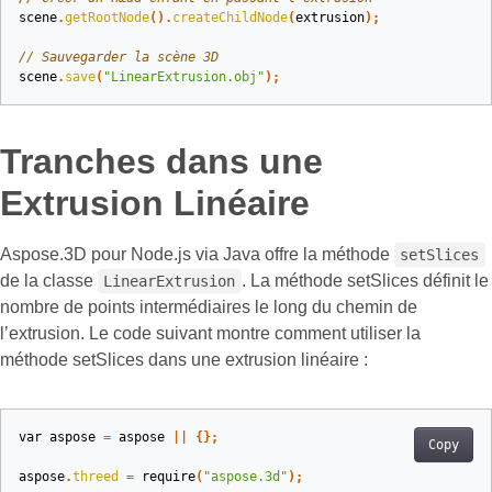
scene
.
getRootNode
().
createChildNode
(
extrusion
);
// Sauvegarder la scène 3D
scene
.
save
(
"LinearExtrusion.obj"
);
Tranches dans une
Extrusion Linéaire
Aspose.3D pour Node.js via Java offre la méthode
setSlices
de la classe
. La méthode setSlices définit le
LinearExtrusion
nombre de points intermédiaires le long du chemin de
l’extrusion. Le code suivant montre comment utiliser la
méthode setSlices dans une extrusion linéaire :
var
aspose
=
aspose
||
{};
Copy
aspose
.
threed
=
require
(
"aspose.3d"
);