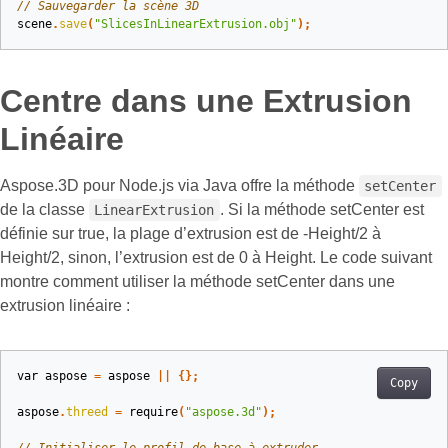
// Sauvegarder la scène 3D
scene
.
save
(
"SlicesInLinearExtrusion.obj"
);
Centre dans une Extrusion
Linéaire
Aspose.3D pour Node.js via Java offre la méthode
setCenter
de la classe
. Si la méthode setCenter est
LinearExtrusion
définie sur true, la plage d’extrusion est de -Height/2 à
Height/2, sinon, l’extrusion est de 0 à Height. Le code suivant
montre comment utiliser la méthode setCenter dans une
extrusion linéaire :
var
aspose
=
aspose
||
{};
Copy
aspose
.
threed
=
require
(
"aspose.3d"
);