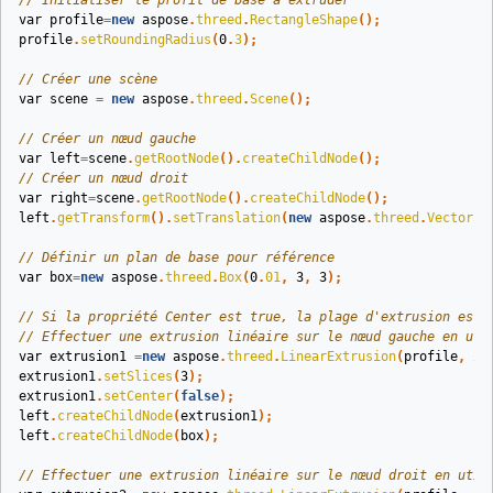
// Initialiser le profil de base à extruder
var
profile
=
new
aspose
.
threed
.
RectangleShape
();
profile
.
setRoundingRadius
(
0
.
3
);
// Créer une scène
var
scene
=
new
aspose
.
threed
.
Scene
();
// Créer un nœud gauche
var
left
=
scene
.
getRootNode
().
createChildNode
();
// Créer un nœud droit
var
right
=
scene
.
getRootNode
().
createChildNode
();
left
.
getTransform
().
setTranslation
(
new
aspose
.
threed
.
Vector3
(
// Définir un plan de base pour référence
var
box
=
new
aspose
.
threed
.
Box
(
0
.
01
,
3
,
3
);
// Si la propriété Center est true, la plage d'extrusion est 
// Effectuer une extrusion linéaire sur le nœud gauche en uti
var
extrusion1
=
new
aspose
.
threed
.
LinearExtrusion
(
profile
,
2
)
extrusion1
.
setSlices
(
3
);
extrusion1
.
setCenter
(
false
);
left
.
createChildNode
(
extrusion1
);
left
.
createChildNode
(
box
);
// Effectuer une extrusion linéaire sur le nœud droit en util