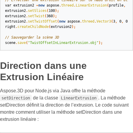
// Effectuer une extrusion linéaire sur le nœud droit en util
var
extrusion2
=
new
aspose
.
threed
.
LinearExtrusion
(
profile
,
10
extrusion2
.
setSlices
(
100
);
extrusion2
.
setTwist
(
360
);
extrusion2
.
setTwistOffset
(
new
aspose
.
threed
.
Vector3
(
3
,
0
,
0
))
right
.
createChildNode
(
extrusion2
);
// Sauvegarder la scène 3D
scene
.
save
(
"TwistOffsetInLinearExtrusion.obj"
);
Direction dans une
Extrusion Linéaire
Aspose.3D pour Node.js via Java offre la méthode
de la classe
. La méthode
setDirection
LinearExtrusion
setDirection définit la direction de l’extrusion. Le code suivant
montre comment utiliser la méthode setDirection dans une
extrusion linéaire :