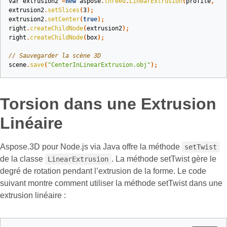
var
extrusion2
=
new
aspose
.
threed
.
LinearExtrusion
(
profile
,
2
)
extrusion2
.
setSlices
(
3
);
extrusion2
.
setCenter
(
true
);
right
.
createChildNode
(
extrusion2
);
right
.
createChildNode
(
box
);
// Sauvegarder la scène 3D
scene
.
save
(
"CenterInLinearExtrusion.obj"
);
Torsion dans une Extrusion
Linéaire
Aspose.3D pour Node.js via Java offre la méthode
setTwist
de la classe
. La méthode setTwist gère le
LinearExtrusion
degré de rotation pendant l’extrusion de la forme. Le code
suivant montre comment utiliser la méthode setTwist dans une
extrusion linéaire :