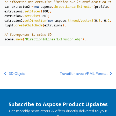
// Effectuer une extrusion linéaire sur le nœud droit en util
var
extrusion2
=
new
aspose
.
threed
.
LinearExtrusion
(
profile
,
10
extrusion2
.
setSlices
(
100
);
extrusion2
.
setTwist
(
360
);
extrusion2
.
setDirection
(
new
aspose
.
threed
.
Vector3
(
0
.
3
,
0
.
2
,
1
right
.
createChildNode
(
extrusion2
);
// Sauvegarder la scène 3D
scene
.
save
(
"DirectionInLinearExtrusion.obj"
);
3D Objets
Travailler avec VRML Format
Subscribe to Aspose Product Updates
Get monthly newsletters & offers directly delivered to your