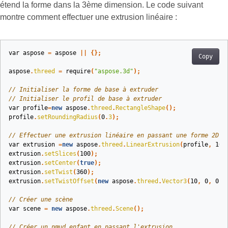
étend la forme dans la 3ème dimension. Le code suivant
montre comment effectuer une extrusion linéaire :
var
aspose
=
aspose
||
{};
Copy
aspose
.
threed
=
require
(
"aspose.3d"
);
// Initialiser la forme de base à extruder
// Initialiser le profil de base à extruder
var
profile
=
new
aspose
.
threed
.
RectangleShape
();
profile
.
setRoundingRadius
(
0
.
3
);
// Effectuer une extrusion linéaire en passant une forme 2D c
var
extrusion
=
new
aspose
.
threed
.
LinearExtrusion
(
profile
,
10
)
extrusion
.
setSlices
(
100
);
extrusion
.
setCenter
(
true
);
extrusion
.
setTwist
(
360
);
extrusion
.
setTwistOffset
(
new
aspose
.
threed
.
Vector3
(
10
,
0
,
0
))
// Créer une scène
var
scene
=
new
aspose
.
threed
.
Scene
();
// Créer un nœud enfant en passant l'extrusion