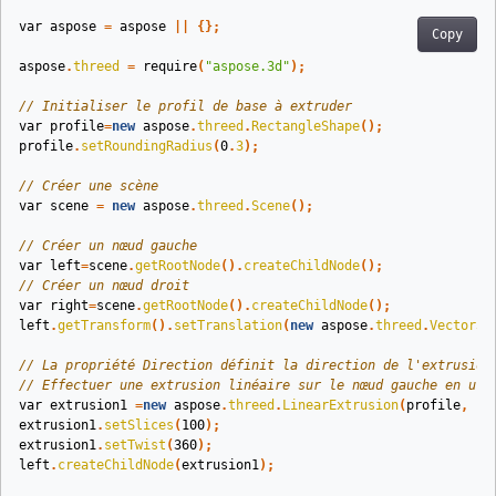
var
aspose
=
aspose
||
{};
Copy
aspose
.
threed
=
require
(
"aspose.3d"
);
// Initialiser le profil de base à extruder
var
profile
=
new
aspose
.
threed
.
RectangleShape
();
profile
.
setRoundingRadius
(
0
.
3
);
// Créer une scène
var
scene
=
new
aspose
.
threed
.
Scene
();
// Créer un nœud gauche
var
left
=
scene
.
getRootNode
().
createChildNode
();
// Créer un nœud droit
var
right
=
scene
.
getRootNode
().
createChildNode
();
left
.
getTransform
().
setTranslation
(
new
aspose
.
threed
.
Vector3
(
// La propriété Direction définit la direction de l'extrusion
// Effectuer une extrusion linéaire sur le nœud gauche en uti
var
extrusion1
=
new
aspose
.
threed
.
LinearExtrusion
(
profile
,
10
extrusion1
.
setSlices
(
100
);
extrusion1
.
setTwist
(
360
);
left
.
createChildNode
(
extrusion1
);