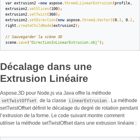
var
extrusion2
=
new
aspose
.
threed
.
LinearExtrusion
(
profile
,
10
extrusion2
.
setSlices
(
100
);
extrusion2
.
setTwist
(
360
);
extrusion2
.
setDirection
(
new
aspose
.
threed
.
Vector3
(
0
.
3
,
0
.
2
,
1
right
.
createChildNode
(
extrusion2
);
// Sauvegarder la scène 3D
scene
.
save
(
"DirectionInLinearExtrusion.obj"
);
Décalage dans une
Extrusion Linéaire
Aspose.3D pour Node.js via Java offre la méthode
de la classe
. La méthode
setTwistOffset
LinearExtrusion
setTwistOffset définit le décalage du degré de rotation pendant
l’extrusion de la forme. Le code suivant montre comment
utiliser la méthode setTwistOffset dans une extrusion linéaire :