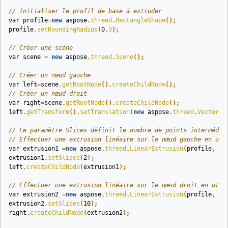
// Initialiser le profil de base à extruder
var
profile
=
new
aspose
.
threed
.
RectangleShape
();
profile
.
setRoundingRadius
(
0
.
3
);
// Créer une scène
var
scene
=
new
aspose
.
threed
.
Scene
();
// Créer un nœud gauche
var
left
=
scene
.
getRootNode
().
createChildNode
();
// Créer un nœud droit
var
right
=
scene
.
getRootNode
().
createChildNode
();
left
.
getTransform
().
setTranslation
(
new
aspose
.
threed
.
Vector3
(
// Le paramètre Slices définit le nombre de points intermédia
// Effectuer une extrusion linéaire sur le nœud gauche en uti
var
extrusion1
=
new
aspose
.
threed
.
LinearExtrusion
(
profile
,
2
)
extrusion1
.
setSlices
(
2
);
left
.
createChildNode
(
extrusion1
);
// Effectuer une extrusion linéaire sur le nœud droit en util
var
extrusion2
=
new
aspose
.
threed
.
LinearExtrusion
(
profile
,
2
)
extrusion2
.
setSlices
(
10
);
right
.
createChildNode
(
extrusion2
);