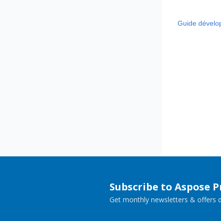
Guide dévelo
Subscribe to Aspose 
Get monthly newsletters & offers di