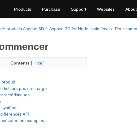
Products
Purchase
Support
Websites
About
 de produits Aspose.3D
Aspose.3D for Node.js via Java
Pour comm
commencer
Contents
[
Hide
]
 produit
 fichiers pris en charge
caractéristiques
n
s système
 différences API
exécuter les exemples