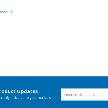
ppeur
Product Updates
rectly delivered to your mailbox.