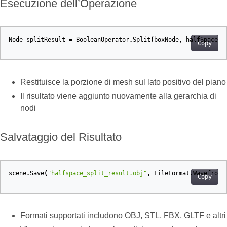
Esecuzione dell’Operazione
Node
splitResult
=
BooleanOperator
.
Split
(
boxNode
,
halfSpaceNo
Copy
Restituisce la porzione di mesh sul lato positivo del piano
Il risultato viene aggiunto nuovamente alla gerarchia di
nodi
Salvataggio del Risultato
scene
.
Save
(
"halfspace_split_result.obj"
,
FileFormat
.
Wavefront
Copy
Formati supportati includono OBJ, STL, FBX, GLTF e altri