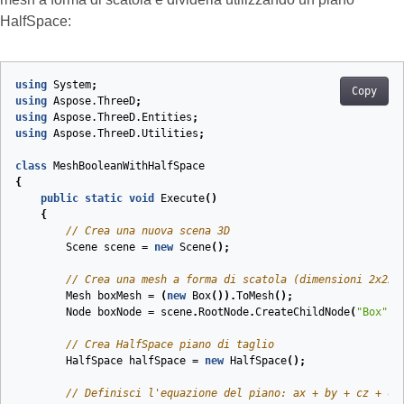
HalfSpace:
using
System
;
Copy
using
Aspose.ThreeD
;
using
Aspose.ThreeD.Entities
;
using
Aspose.ThreeD.Utilities
;
class
MeshBooleanWithHalfSpace
{
public
static
void
Execute
(
)
{
// Crea una nuova scena 3D
Scene
scene
=
new
Scene
();
// Crea una mesh a forma di scatola (dimensioni 2x2x2
Mesh
boxMesh
=
(
new
Box
()).
ToMesh
();
Node
boxNode
=
scene
.
RootNode
.
CreateChildNode
(
"Box"
,
// Crea HalfSpace piano di taglio
HalfSpace
halfSpace
=
new
HalfSpace
();
// Definisci l'equazione del piano: ax + by + cz + d 