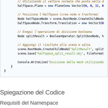
// Utilizzando il vettore normale che punta nella dir
halfSpace
.
Plane
=
new
Plane
(
new
Vector3
(
0
,
0
,
1
),
0
);
// Posiziona l'HalfSpace (crea nodo e trasforma)
Node
halfSpaceNode
=
scene
.
RootNode
.
CreateChildNode
(
"
halfSpaceNode
.
Transform
.
Translation
=
new
Vector3
(
0
,
// Esegui l'operazione di divisione booleana
Node
splitResult
=
BooleanOperator
.
Split
(
boxNode
,
hal
// Aggiungi il risultato alla scena e salva
scene
.
RootNode
.
CreateChildNode
(
"SplitResult"
,
splitRe
scene
.
Save
(
"halfspace_split_result.obj"
,
FileFormat
.
W
Console
.
WriteLine
(
"Divisione della mesh utilizzando H
}
}
Spiegazione del Codice
Requisiti del Namespace