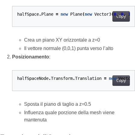
halfSpace
.
Plane
=
new
Plane
(
new
Vector3
(
0
,
0
,
1
)
Copy
Crea un piano XY orizzontale a z=0
Il vettore normale (0,0,1) punta verso l’alto
Posizionamento
:
halfSpaceNode
.
Transform
.
Translation
=
new
Vector
Copy
Sposta il piano di taglio a z=0.5
Influenza quale porzione della mesh viene
mantenuta