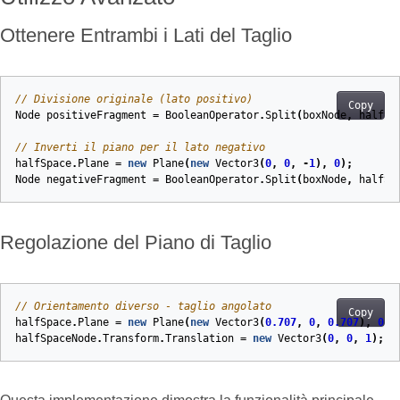
Ottenere Entrambi i Lati del Taglio
// Divisione originale (lato positivo)
Copy
Node
positiveFragment
=
BooleanOperator
.
Split
(
boxNode
,
halfSp
// Inverti il piano per il lato negativo
halfSpace
.
Plane
=
new
Plane
(
new
Vector3
(
0
,
0
,
-
1
),
0
);
Node
negativeFragment
=
BooleanOperator
.
Split
(
boxNode
,
halfSp
Regolazione del Piano di Taglio
// Orientamento diverso - taglio angolato
Copy
halfSpace
.
Plane
=
new
Plane
(
new
Vector3
(
0.707
,
0
,
0.707
),
0
);
halfSpaceNode
.
Transform
.
Translation
=
new
Vector3
(
0
,
0
,
1
);