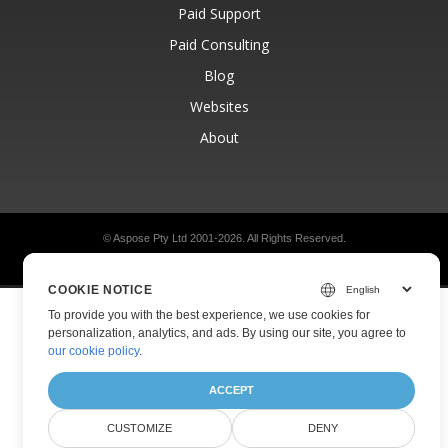
Paid Support
Paid Consulting
Blog
Websites
About
© Aspose Pty Ltd 2001-2026.
All Rights Reserved.
Privacy Policy
Terms of use
Contact
COOKIE NOTICE
To provide you with the best experience, we use cookies for
personalization, analytics, and ads. By using our site, you agree to
our cookie policy
.
ACCEPT
CUSTOMIZE
DENY