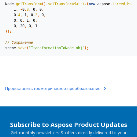
Node
.
getTransform
().
setTransformMatrix
(
new
aspose
.
threed
.
Matr
1
,
-
0
.
3
,
0
,
0
,
0
.
4
,
1
,
0
.
3
,
0
,
0
,
0
,
1
,
0
,
0
,
20
,
0
,
1
));
// Сохранение
scene
.
save
(
"TransformationToNode.obj"
);
Предоставить геометрическое преобразование
Subscribe to Aspose Product Updates
Get monthly newsletters & offers directly delivered to your