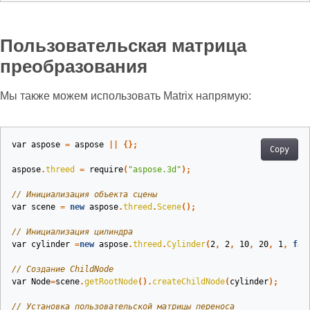
Пользовательская матрица
преобразования
Мы также можем использовать Matrix напрямую:
var
aspose
=
aspose
||
{};
Copy
aspose
.
threed
=
require
(
"aspose.3d"
);
// Инициализация объекта сцены
var
scene
=
new
aspose
.
threed
.
Scene
();
// Инициализация цилиндра
var
cylinder
=
new
aspose
.
threed
.
Cylinder
(
2
,
2
,
10
,
20
,
1
,
fal
// Создание ChildNode
var
Node
=
scene
.
getRootNode
().
createChildNode
(
cylinder
);
// Установка пользовательской матрицы переноса