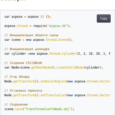
var
aspose
=
aspose
||
{};
Copy
aspose
.
threed
=
require
(
"aspose.3d"
);
// Инициализация объекта сцены
var
scene
=
new
aspose
.
threed
.
Scene
();
// Инициализация цилиндра
var
cylinder
=
new
aspose
.
threed
.
Cylinder
(
2
,
2
,
10
,
20
,
1
,
fal
// Создание ChildNode
var
Node
=
scene
.
getRootNode
().
createChildNode
(
cylinder
);
// Углы Эйлера
Node
.
getTransform
().
setEulerAngles
(
new
aspose
.
threed
.
Vector3
(
// Установка переноса
Node
.
getTransform
().
setTranslation
(
new
aspose
.
threed
.
Vector3
(
// Сохранение
scene
.
save
(
"TransformationToNode.obj"
);