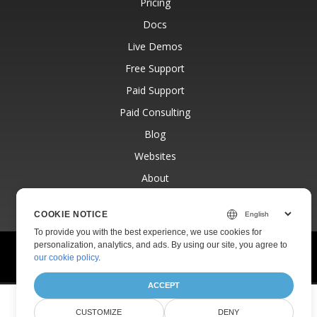
Pricing
Docs
Live Demos
Free Support
Paid Support
Paid Consulting
Blog
Websites
About
COOKIE NOTICE
To provide you with the best experience, we use cookies for
personalization, analytics, and ads. By using our site, you agree to
© Aspose Pty Ltd 2001-2026.
All Rights Reserved.
our cookie policy
.
Privacy Policy
Terms of use
Contact
ACCEPT
CUSTOMIZE
DENY