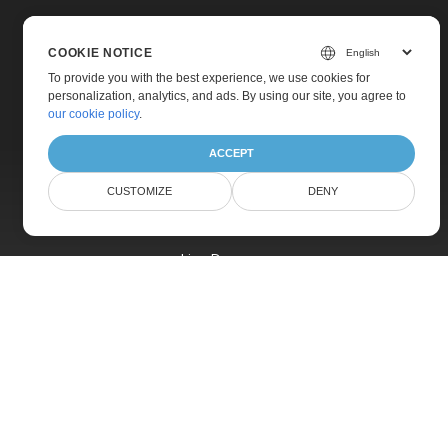
COOKIE NOTICE
To provide you with the best experience, we use cookies for
personalization, analytics, and ads. By using our site, you agree to
Home
our cookie policy
.
Products
ACCEPT
New Releases
CUSTOMIZE
DENY
Pricing
Docs
Live Demos
Free Support
Paid Support
Paid Consulting
Blog
Websites
About