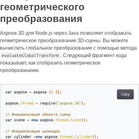
геометрического
преобразования
Aspose.3D для Node.js через Java позволяет отображать
геометрическое преобразование 3D-сцены. Вы можете
вычислить глобальное преобразование с помощью метода
. Следующий фрагмент кода
evaluateGlobalTransform
показывает, как отобразить геометрическое
преобразование.
var
aspose
=
aspose
||
{};
Copy
aspose
.
threed
=
require
(
"aspose.3d"
);
// Инициализация объекта сцены
var
scene
=
new
aspose
.
threed
.
Scene
();
// Инициализация цилиндра
var
cylinder
=
new
aspose
.
threed
.
Cylinder
();