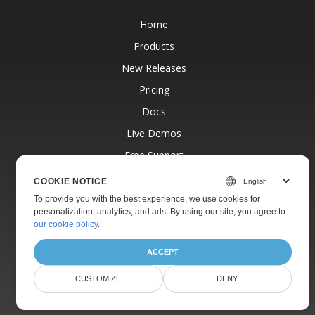
Home
Products
New Releases
Pricing
Docs
Live Demos
Free Support
Paid Support
COOKIE NOTICE
Paid Consulting
To provide you with the best experience, we use cookies for
personalization, analytics, and ads. By using our site, you agree to
Blog
our cookie policy
.
Websites
ACCEPT
About
CUSTOMIZE
DENY