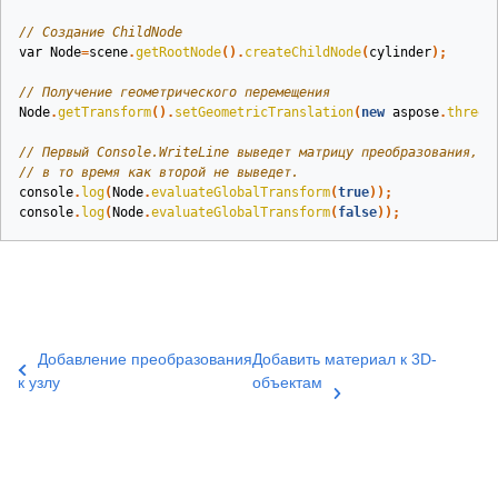
// Создание ChildNode
var
Node
=
scene
.
getRootNode
().
createChildNode
(
cylinder
);
// Получение геометрического перемещения
Node
.
getTransform
().
setGeometricTranslation
(
new
aspose
.
threed
// Первый Console.WriteLine выведет матрицу преобразования, в
// в то время как второй не выведет.
console
.
log
(
Node
.
evaluateGlobalTransform
(
true
));
console
.
log
(
Node
.
evaluateGlobalTransform
(
false
));
Добавление преобразования
Добавить материал к 3D-
к узлу
объектам