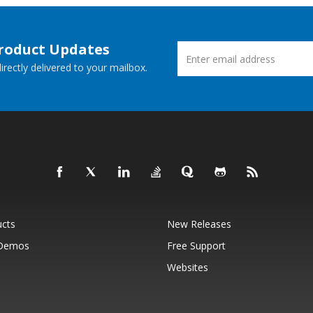
Product Updates
rectly delivered to your mailbox.
ucts
New Releases
 Demos
Free Support
Websites