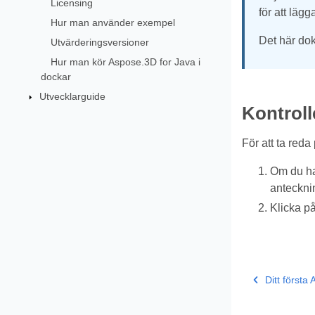
Licensing
för att läg
Hur man använder exempel
Det här dok
Utvärderingsversioner
Hur man kör Aspose.3D for Java i
dockar
Utvecklarguide
Kontrol
För att ta red
Om du ha
antecknin
Klicka på
Ditt först