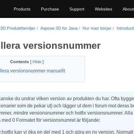
Products
Purchase
Support
Websites
About
3D Produktfamiljer
Aspose.3D for Java
Hur man börjar
Introduct
llera versionsnummer
Contents
[
Hide
]
llera versionsnummer manuellt
l kanske du undrar vilken version av produkten du har. Ofta bygger 
enarier som de pekar ut) och lägger ut dem i forum mot deras b
mmer, mindre versionsnummer och hotfix versionsnummer. Alla d
ka med 0 Formatet för versionsnumret är följande:
.hotfix kan vi öka en del med 1 och göra en ny version. Normalt