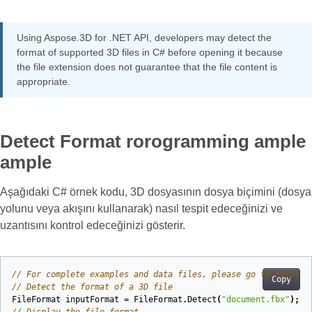
Using Aspose.3D for .NET API, developers may detect the
format of supported 3D files in C# before opening it because
the file extension does not guarantee that the file content is
appropriate.
Detect Format rorogramming ample
ample
Aşağıdaki C# örnek kodu, 3D dosyasının dosya biçimini (dosya
yolunu veya akışını kullanarak) nasıl tespit edeceğinizi ve
uzantısını kontrol edeceğinizi gösterir.
// For complete examples and data files, please go to https:/
Copy
// Detect the format of a 3D file
FileFormat
inputFormat
=
FileFormat
.
Detect
(
"document.fbx"
);
// Display the file format