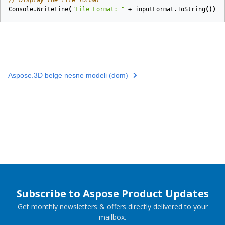
Console
.
WriteLine
(
"File Format: "
+
inputFormat
.
ToString
());
Aspose.3D belge nesne modeli (dom)
Subscribe to Aspose Product Updates
Get monthly newsletters & offers directly delivered to your
mailbox.