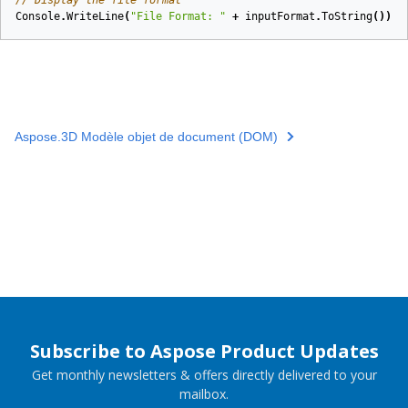
Console
.
WriteLine
(
"File Format: "
+
inputFormat
.
ToString
());
Aspose.3D Modèle objet de document (DOM)
Subscribe to Aspose Product Updates
Get monthly newsletters & offers directly delivered to your
mailbox.