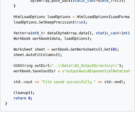
byteArray
.
push_back
(
static_cast
<
uint8_t
>
(
c
));
}
HtmlLoadOptions
loadOptions
=
HtmlLoadOptions
(
LoadFormat
:
loadOptions
.
SetKeepPrecision
(
true
);
Vector
<
uint8_t
>
data
(
byteArray
.
data
(),
static_cast
<
int32_
Workbook
workbook
(
data
,
loadOptions
)
;
Worksheet
sheet
=
workbook
.
GetWorksheets
().
Get
(
0
);
sheet
.
AutoFitColumns
();
U16String
outDir
(
u
"..
\\
Data
\\
02_OutputDirectory
\\
"
)
;
workbook
.
Save
(
outDir
+
u
"outputAvoidExponentialNotationWh
std
::
cout
<<
"File saved successfully."
<<
std
::
endl
;
Cleanup
();
return
0
;
}