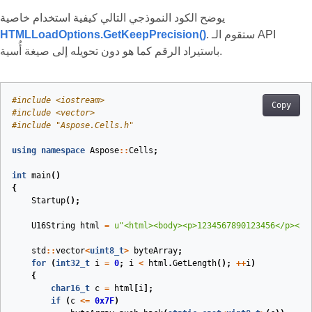
يوضح الكود النموذجي التالي كيفية استخدام خاصية
. ستقوم الـ API
HTMLLoadOptions.GetKeepPrecision()
باستيراد الرقم كما هو دون تحويله إلى صيغة أُسية.
#
include
<iostream>
Copy
#
include
<vector>
#
include
"Aspose.Cells.h"
using
namespace
Aspose
::
Cells
;
int
main
()
{
Startup
();
U16String
html
=
u
"<html><body><p>1234567890123456</p></b
std
::
vector
<
uint8_t
>
byteArray
;
for
(
int32_t
i
=
0
;
i
<
html
.
GetLength
();
++
i
)
{
char16_t
c
=
html
[
i
];
if
(
c
<=
0x7F
)