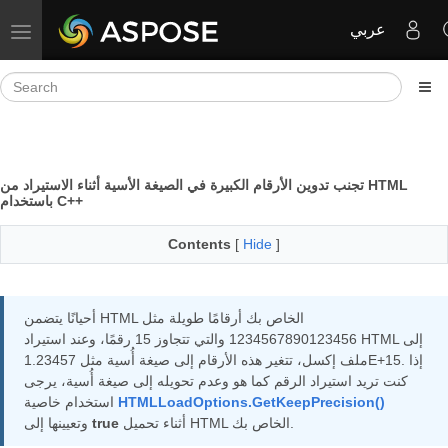
عربي
Toggle navigation
تجنب تدوين الأرقام الكبيرة في الصيغة الأسية أثناء الاستيراد من HTML
باستخدام C++
Contents
[
Hide
]
أحيانًا يتضمن HTML الخاص بك أرقامًا طويلة مثل
1234567890123456 والتي تتجاوز 15 رقمًا، وعند استيراد HTML إلى
ملف إكسل، تتغير هذه الأرقام إلى صيغة أُسية مثل 1.23457E+15. إذا
كنت تريد استيراد الرقم كما هو وعدم تحويله إلى صيغة أُسية، يرجى
HTMLLoadOptions.GetKeepPrecision()
استخدام خاصية
أثناء تحميل HTML الخاص بك.
true
وتعيينها إلى