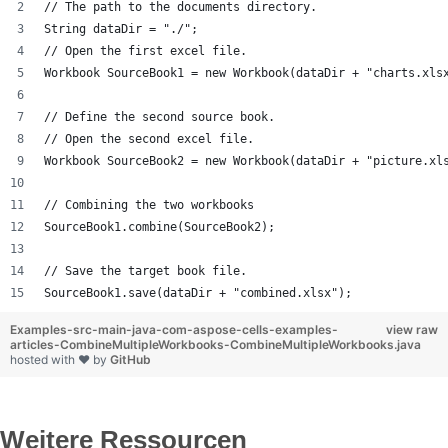
// The path to the documents directory.
String dataDir = "./";
// Open the first excel file.
Workbook SourceBook1 = new Workbook(dataDir + "charts.xls
// Define the second source book.
// Open the second excel file.
Workbook SourceBook2 = new Workbook(dataDir + "picture.xl
// Combining the two workbooks
SourceBook1.combine(SourceBook2);
// Save the target book file.
SourceBook1.save(dataDir + "combined.xlsx");
Examples-src-main-java-com-aspose-cells-examples-
view raw
articles-CombineMultipleWorkbooks-CombineMultipleWorkbooks.java
hosted with ❤ by
GitHub
Weitere Ressourcen