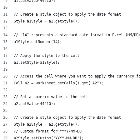
a1.putValue(44210);
// Create a style object to apply the date format
Style a1Style = a1.getStyle();
// "14" represents a standard date format in Excel (MM/DD
a1Style.setNumber(14); 
// Apply the style to the cell
a1.setStyle(a1Style);
// Access the cell where you want to apply the currency f
Cell a2 = worksheet.getCells().get("A2");
// Set a numeric value to the cell
a2.putValue(44210);
// Create a style object to apply the date format
Style a2Style = a2.getStyle();
// Custom format for YYYY-MM-DD
a2Style.setCustom("YYYY-MM-DD");