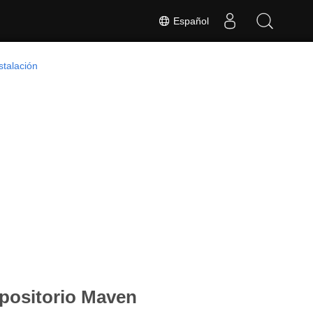
Español
stalación
epositorio Maven