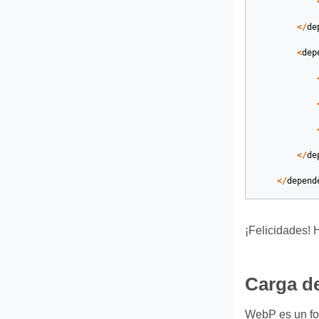
</
de
<
dep
</
de
</
depend
¡Felicidades! 
Carga d
WebP es un fo