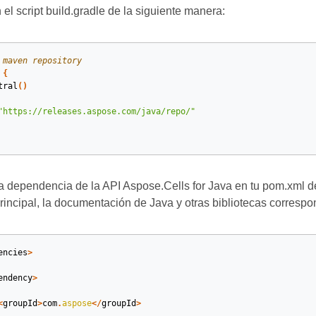
el script build.gradle de la siguiente manera:
 maven repository
{
tral
()
"https://releases.aspose.com/java/repo/"
a dependencia de la API Aspose.Cells for Java en tu pom.xml de 
 principal, la documentación de Java y otras bibliotecas corresp
encies
>
endency
>
<
groupId
>
com
.
aspose
</
groupId
>