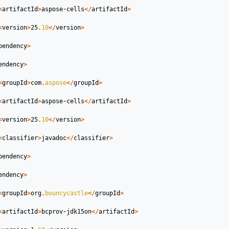
<
artifactId
>
aspose
-
cells
</
artifactId
>
<
version
>
25
.
10
</
version
>
pendency
>
endency
>
<
groupId
>
com
.
aspose
</
groupId
>
<
artifactId
>
aspose
-
cells
</
artifactId
>
<
version
>
25
.
10
</
version
>
<
classifier
>
javadoc
</
classifier
>
pendency
>
endency
>
<
groupId
>
org
.
bouncycastle
</
groupId
>
<
artifactId
>
bcprov
-
jdk15on
</
artifactId
>