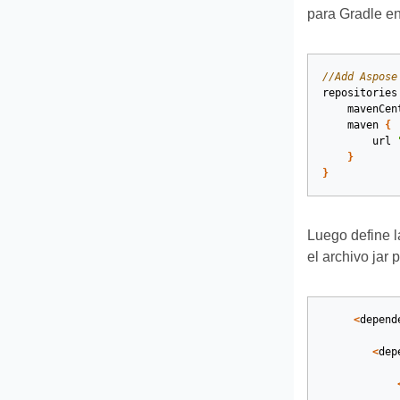
para Gradle en 
//Add Aspose
repositories
mavenCen
maven
{
url
}
}
Luego define l
el archivo jar
<
depend
<
dep