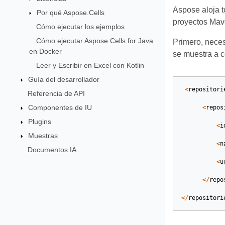
Aspose aloja t
Por qué Aspose.Cells
proyectos Mav
Cómo ejecutar los ejemplos
Cómo ejecutar Aspose.Cells for Java
Primero, neces
en Docker
se muestra a c
Leer y Escribir en Excel con Kotlin
Guía del desarrollador
<
repositori
Referencia de API
Componentes de IU
<
repos
Plugins
<
i
Muestras
<
n
Documentos IA
<
u
</
repo
</
repositori