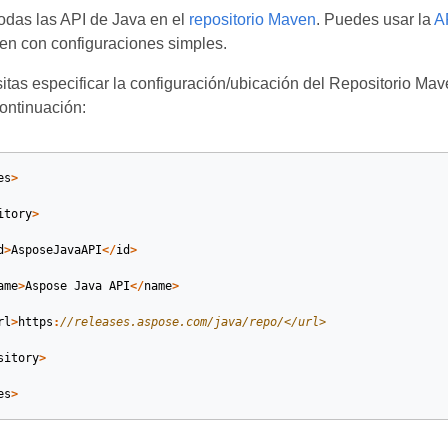
odas las API de Java en el
repositorio Maven
. Puedes usar la
A
en con configuraciones simples.
itas especificar la configuración/ubicación del Repositorio 
ontinuación:
es
>
itory
>
d
>
AsposeJavaAPI
</
id
>
ame
>
Aspose
Java
API
</
name
>
rl
>
https
:
//releases.aspose.com/java/repo/</url>
sitory
>
es
>