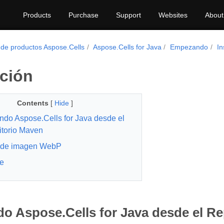
Products
Purchase
Support
Websites
About
 de productos Aspose.Cells
Aspose.Cells for Java
Empezando
In
ación
Contents
[
Hide
]
ando Aspose.Cells for Java desde el
torio Maven
 de imagen WebP
e
do Aspose.Cells for Java desde el R