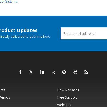
 del Sistema
Product Updates
rectly delivered to your mailbox.
ucts
New Releases
 Demos
Free Support
Websites