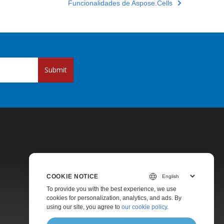
Funcionalidades de Aspose.Cells
Submit
COOKIE NOTICE
Pricing
To provide you with the best experience, we use
cookies for personalization, analytics, and ads. By
Paid Support
using our site, you agree to
our cookie policy
.
About