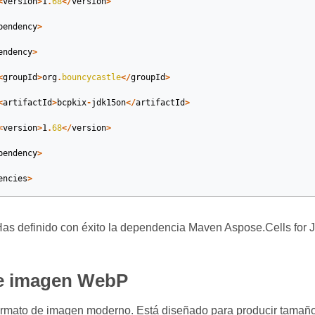
<
version
>
1
.
68
</
version
>
pendency
>
endency
>
<
groupId
>
org
.
bouncycastle
</
groupId
>
<
artifactId
>
bcpkix
-
jdk15on
</
artifactId
>
<
version
>
1
.
68
</
version
>
pendency
>
encies
>
Has definido con éxito la dependencia Maven Aspose.Cells for 
e imagen WebP
rmato de imagen moderno. Está diseñado para producir tamañ