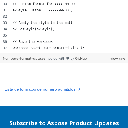
// Custom format for YYYY-MM-DD
a2Style.Custom = "YYYY-MM-DD";
// Apply the style to the cell
a2.SetStyle(a2Style);
// Save the workbook
workbook.Save("DateFormatted.xlsx");
Numbers-format-date.cs
hosted with ❤ by
GitHub
view raw
Lista de formatos de número admitidos
Subscribe to Aspose Product Updates