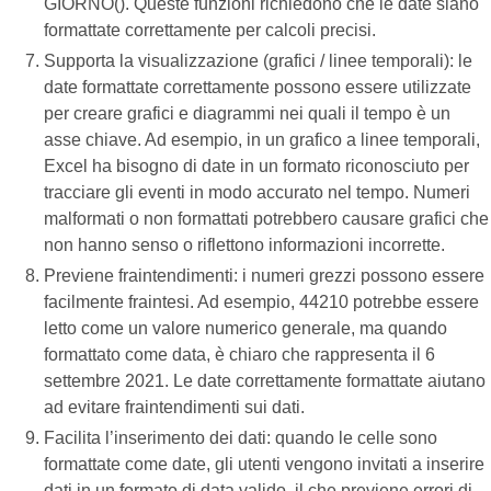
GIORNO(). Queste funzioni richiedono che le date siano
formattate correttamente per calcoli precisi.
Supporta la visualizzazione (grafici / linee temporali): le
date formattate correttamente possono essere utilizzate
per creare grafici e diagrammi nei quali il tempo è un
asse chiave. Ad esempio, in un grafico a linee temporali,
Excel ha bisogno di date in un formato riconosciuto per
tracciare gli eventi in modo accurato nel tempo. Numeri
malformati o non formattati potrebbero causare grafici che
non hanno senso o riflettono informazioni incorrette.
Previene fraintendimenti: i numeri grezzi possono essere
facilmente fraintesi. Ad esempio, 44210 potrebbe essere
letto come un valore numerico generale, ma quando
formattato come data, è chiaro che rappresenta il 6
settembre 2021. Le date correttamente formattate aiutano
ad evitare fraintendimenti sui dati.
Facilita l’inserimento dei dati: quando le celle sono
formattate come date, gli utenti vengono invitati a inserire
dati in un formato di data valido, il che previene errori di