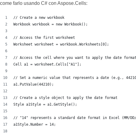
come farlo usando C# con Aspose.Cells:
// Create a new workbook
Workbook workbook = new Workbook();
// Access the first worksheet
Worksheet worksheet = workbook.Worksheets[0];
// Access the cell where you want to apply the date forma
Cell a1 = worksheet.Cells["A1"];
// Set a numeric value that represents a date (e.g., 4421
a1.PutValue(44210);
// Create a style object to apply the date format
Style a1Style = a1.GetStyle();
// "14" represents a standard date format in Excel (MM/DD
a1Style.Number = 14; 