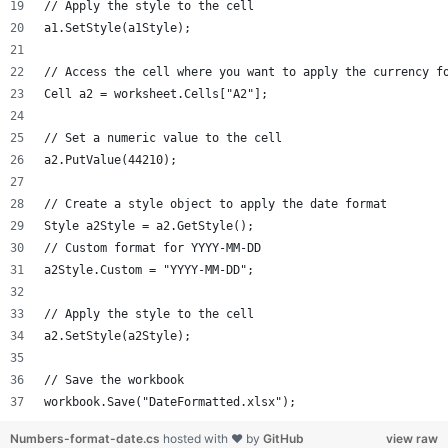
// Apply the style to the cell
a1.SetStyle(a1Style);
// Access the cell where you want to apply the currency f
Cell a2 = worksheet.Cells["A2"];
// Set a numeric value to the cell
a2.PutValue(44210);
// Create a style object to apply the date format
Style a2Style = a2.GetStyle();
// Custom format for YYYY-MM-DD
a2Style.Custom = "YYYY-MM-DD";
// Apply the style to the cell
a2.SetStyle(a2Style);
// Save the workbook
workbook.Save("DateFormatted.xlsx");
Numbers-format-date.cs
hosted with ❤ by
GitHub
view raw