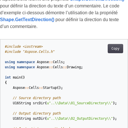
pour définir la direction du texte d’un commentaire. Le code
d’exemple ci-dessous démontre l’utilisation de la propriété
Shape.GetTextDirection()
pour définir la direction du texte
d’un commentaire.
#
include
<iostream>
Copy
#
include
"Aspose.Cells.h"
using
namespace
Aspose
::
Cells
;
using
namespace
Aspose
::
Cells
::
Drawing
;
int
main
()
{
Aspose
::
Cells
::
Startup
();
// Source directory path
U16String
srcDir
(
u
"..
\\
Data
\\
01_SourceDirectory
\\
"
)
;
// Output directory path
U16String
outDir
(
u
"..
\\
Data
\\
02_OutputDirectory
\\
"
)
;