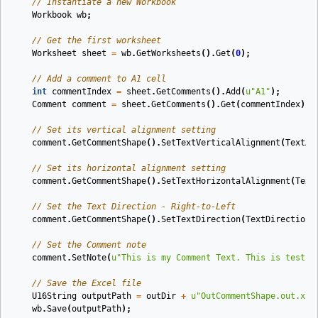
// Instantiate a new Workbook
Workbook
wb
;
// Get the first worksheet
Worksheet
sheet
=
wb
.
GetWorksheets
().
Get
(
0
);
// Add a comment to A1 cell
int
commentIndex
=
sheet
.
GetComments
().
Add
(
u
"A1"
);
Comment
comment
=
sheet
.
GetComments
().
Get
(
commentIndex
);
// Set its vertical alignment setting
comment
.
GetCommentShape
().
SetTextVerticalAlignment
(
TextAl
// Set its horizontal alignment setting
comment
.
GetCommentShape
().
SetTextHorizontalAlignment
(
Text
// Set the Text Direction - Right-to-Left
comment
.
GetCommentShape
().
SetTextDirection
(
TextDirectionT
// Set the Comment note
comment
.
SetNote
(
u
"This is my Comment Text. This is test"
)
// Save the Excel file
U16String
outputPath
=
outDir
+
u
"OutCommentShape.out.xls
wb
.
Save
(
outputPath
);