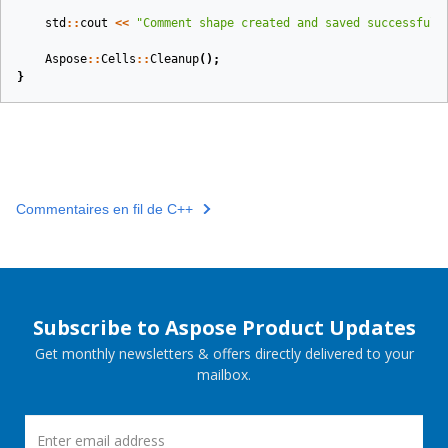
std
::
cout
<<
"Comment shape created and saved successfull
Aspose
::
Cells
::
Cleanup
();
}
Commentaires en fil de C++
Subscribe to Aspose Product Updates
Get monthly newsletters & offers directly delivered to your
mailbox.