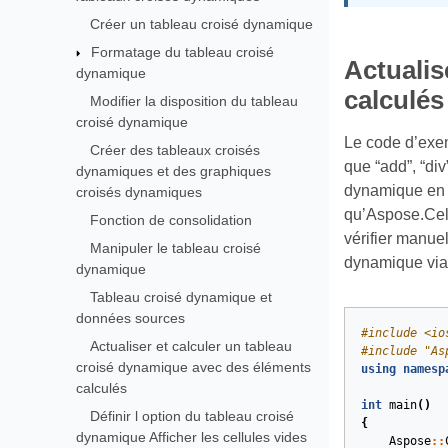
Créer un tableau croisé dynamique
Formatage du tableau croisé
Actualis
dynamique
calculés
Modifier la disposition du tableau
croisé dynamique
Le code d’exe
Créer des tableaux croisés
que “add”, “div
dynamiques et des graphiques
dynamique en u
croisés dynamiques
qu’Aspose.Cell
Fonction de consolidation
vérifier manuel
Manipuler le tableau croisé
dynamique via 
dynamique
Tableau croisé dynamique et
données sources
#
include
<io
Actualiser et calculer un tableau
#
include
"As
croisé dynamique avec des éléments
using
namesp
calculés
int
main
()
Définir l option du tableau croisé
{
dynamique Afficher les cellules vides
Aspose
::