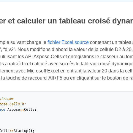
er et calculer un tableau croisé dyn
mple suivant charge le
fichier Excel source
contenant un tableau
”, “div2”. Nous modifions d’abord la valeur de la cellule D2 à 20,
tilisant les API Aspose.Cells et enregistrons le classeur au for
s a rafraîchi et calculé avec succès le tableau croisé dynamiq
lement avec Microsoft Excel en entrant la valeur 20 dans la cellu
la touche de raccourci Alt+F5 ou en cliquant sur le bouton de 
stream>
pose.Cells.h"
ace
Aspose
::
Cells
;
Cells
::
Startup
();