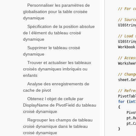
Personnaliser les paramètres de
// For c
globalisation pour la table croisée
dynamique
// Sourc
U16Strin
Spécification de la position absolue
de l élément du tableau croisé
// Load 
dynamique
U16Strin
Workbook
Supprimer le tableau croisé
dynamique
// Acces
Trouver et actualiser les tableaux
Workshee
croisés dynamiques imbriqués ou
// Chang
enfants
sheet
.
Ge
Analyse des enregistrements de
cache de pivot
// Refre
PivotTab
Obtenez l objet de cellule par
for
(
int
DisplayName de PivotField du tableau
{
croisé dynamique
Pivo
pt
.
R
Regrouper les champs de tableau
pt
.
C
croisé dynamique dans le tableau
}
croisé dynamique