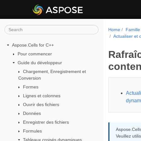
Home
Famille
Actualiser et
Aspose.Cells for C++
Rafraî
Pour commencer
Guide du développeur
conten
Chargement, Enregistrement et
Conversion
Formes
Actuali
Lignes et colonnes
dynami
Ouvrir des fichiers
Données
Enregistrer des fichiers
Aspose.Cells
Formules
Veuillez utili
Tableaux croisés dynamiques