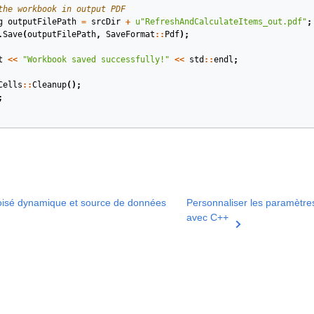
the workbook in output PDF
g
outputFilePath
=
srcDir
+
u
"RefreshAndCalculateItems_out.pdf"
;
.
Save
(
outputFilePath
,
SaveFormat
::
Pdf
);
t
<<
"Workbook saved successfully!"
<<
std
::
endl
;
Cells
::
Cleanup
();
;
oisé dynamique et source de données
Personnaliser les paramètre
avec C++