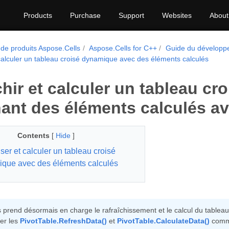
Products
Purchase
Support
Websites
About
 de produits Aspose.Cells
Aspose.Cells for C++
Guide du développ
 calculer un tableau croisé dynamique avec des éléments calculés
chir et calculer un tableau c
ant des éléments calculés a
Contents
[
Hide
]
ser et calculer un tableau croisé
que avec des éléments calculés
 prend désormais en charge le rafraîchissement et le calcul du table
ser les
PivotTable.RefreshData()
et
PivotTable.CalculateData()
comme