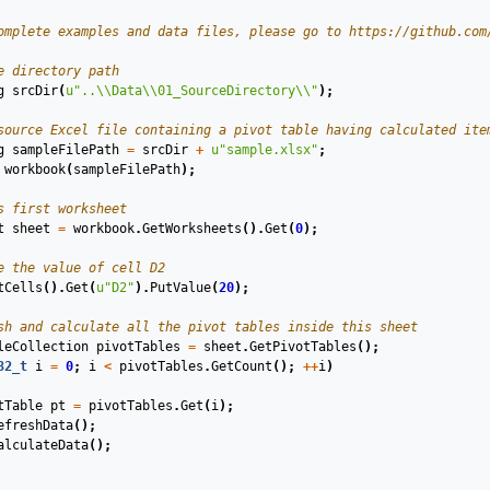
omplete examples and data files, please go to https://github.com
e directory path
g
srcDir
(
u
"..
\\
Data
\\
01_SourceDirectory
\\
"
)
;
source Excel file containing a pivot table having calculated ite
g
sampleFilePath
=
srcDir
+
u
"sample.xlsx"
;
workbook
(
sampleFilePath
)
;
s first worksheet
t
sheet
=
workbook
.
GetWorksheets
().
Get
(
0
);
e the value of cell D2
tCells
().
Get
(
u
"D2"
).
PutValue
(
20
);
sh and calculate all the pivot tables inside this sheet
leCollection
pivotTables
=
sheet
.
GetPivotTables
();
32_t
i
=
0
;
i
<
pivotTables
.
GetCount
();
++
i
)
tTable
pt
=
pivotTables
.
Get
(
i
);
efreshData
();
alculateData
();