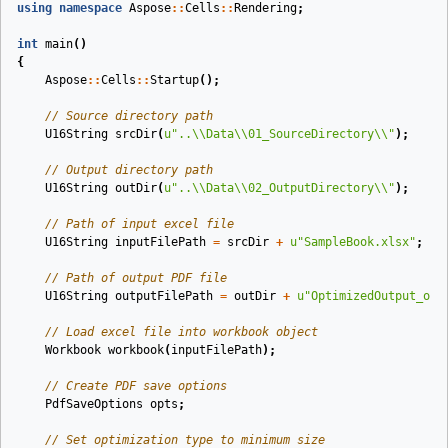
using
namespace
Aspose
::
Cells
::
Rendering
;
int
main
()
{
Aspose
::
Cells
::
Startup
();
// Source directory path
U16String
srcDir
(
u
"..
\\
Data
\\
01_SourceDirectory
\\
"
)
;
// Output directory path
U16String
outDir
(
u
"..
\\
Data
\\
02_OutputDirectory
\\
"
)
;
// Path of input excel file
U16String
inputFilePath
=
srcDir
+
u
"SampleBook.xlsx"
;
// Path of output PDF file
U16String
outputFilePath
=
outDir
+
u
"OptimizedOutput_out
// Load excel file into workbook object
Workbook
workbook
(
inputFilePath
)
;
// Create PDF save options
PdfSaveOptions
opts
;
// Set optimization type to minimum size