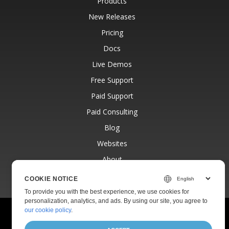
Products
New Releases
Pricing
Docs
Live Demos
Free Support
Paid Support
Paid Consulting
Blog
Websites
About
COOKIE NOTICE
To provide you with the best experience, we use cookies for
personalization, analytics, and ads. By using our site, you agree to
our cookie policy
.
© Aspose Pty Ltd 2001-2026.
All Rights Reserved.
Privacy Policy
Terms of use
Contact