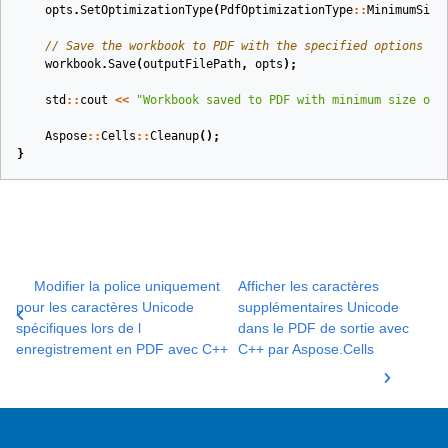
opts
.
SetOptimizationType
(
PdfOptimizationType
::
MinimumSize
// Save the workbook to PDF with the specified options
workbook
.
Save
(
outputFilePath
,
opts
);
std
::
cout
<<
"Workbook saved to PDF with minimum size opt
Aspose
::
Cells
::
Cleanup
();
}
Modifier la police uniquement
Afficher les caractères
pour les caractères Unicode
supplémentaires Unicode
spécifiques lors de l
dans le PDF de sortie avec
enregistrement en PDF avec C++
C++ par Aspose.Cells