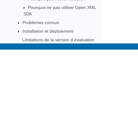
Pourquoi ne pas utiliser Open XML
SDK
Problèmes connus
Installation et déploiement
Limitations de la version d évaluation
Licence
Témoignages de réussite
Subscribe to Aspose 
Comment exécuter Aspose.Cells dans
Get monthly newsletters & offers di
Blazor
Comment exécuter Aspose.Cells pour
.Net6
Comment exécuter Aspose.Cells dans
Docker
Comment installer une police sous
Linux
Comment exécuter les exemples
Comment exécuter Aspose.Cells dans