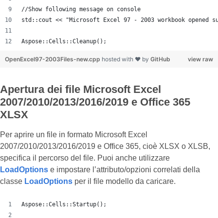
//Show following message on console
std::cout << "Microsoft Excel 97 - 2003 workbook opened s
Aspose::Cells::Cleanup();
OpenExcel97-2003Files-new.cpp
hosted with ❤ by
GitHub
view raw
Apertura dei file Microsoft Excel
2007/2010/2013/2016/2019 e Office 365
XLSX
Per aprire un file in formato Microsoft Excel
2007/2010/2013/2016/2019 e Office 365, cioè XLSX o XLSB,
specifica il percorso del file. Puoi anche utilizzare
LoadOptions
e impostare l’attributo/opzioni correlati della
classe
LoadOptions
per il file modello da caricare.
Aspose::Cells::Startup();