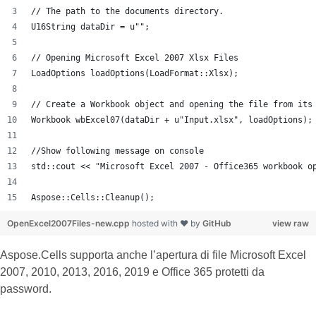
// The path to the documents directory.
U16String dataDir = u"";
// Opening Microsoft Excel 2007 Xlsx Files
LoadOptions loadOptions(LoadFormat::Xlsx);
// Create a Workbook object and opening the file from its
Workbook wbExcel07(dataDir + u"Input.xlsx", loadOptions);
//Show following message on console
std::cout << "Microsoft Excel 2007 - Office365 workbook o
Aspose::Cells::Cleanup();
OpenExcel2007Files-new.cpp
hosted with ❤ by
GitHub
view raw
Aspose.Cells supporta anche l’apertura di file Microsoft Excel
2007, 2010, 2013, 2016, 2019 e Office 365 protetti da
password.