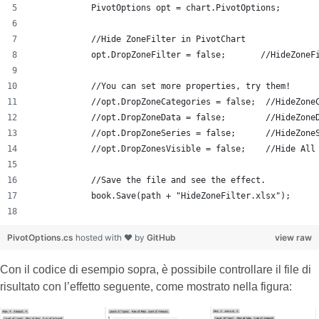
            PivotOptions opt = chart.PivotOptions;
            //Hide ZoneFilter in PivotChart
            opt.DropZoneFilter = false;       //HideZoneF
            //You can set more properties, try them!
            //opt.DropZoneCategories = false;  //HideZone
            //opt.DropZoneData = false;        //HideZone
            //opt.DropZoneSeries = false;      //HideZone
            //opt.DropZonesVisible = false;    //Hide All
            //Save the file and see the effect.
            book.Save(path + "HideZoneFilter.xlsx");
PivotOptions.cs
hosted with ❤ by
GitHub
view raw
Con il codice di esempio sopra, è possibile controllare il file di
risultato con l’effetto seguente, come mostrato nella figura: