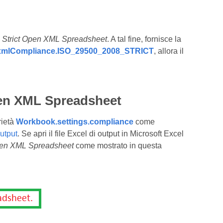
o
Strict Open XML Spreadsheet
. A tal fine, fornisce la
mlCompliance.ISO_29500_2008_STRICT
, allora il
Open XML Spreadsheet
rietà
Workbook.settings.compliance
come
output
. Se apri il file Excel di output in Microsoft Excel
pen XML Spreadsheet
come mostrato in questa