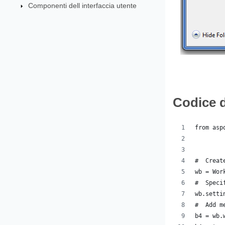
Componenti dell interfaccia utente
Codice 
from asp
#  Creat
wb = Wor
#  Speci
wb.setti
#  Add m
b4 = wb.