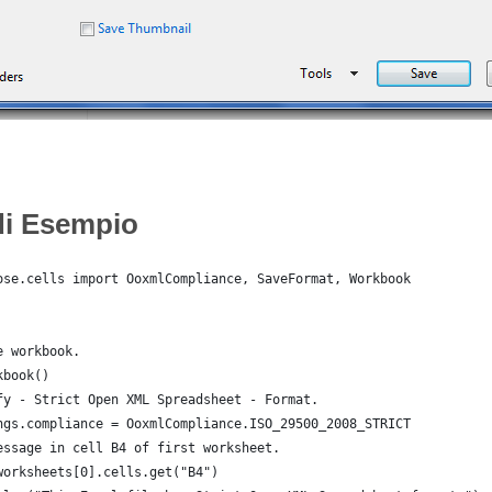
di Esempio
ose.cells import OoxmlCompliance, SaveFormat, Workbook
e workbook.
kbook()
fy - Strict Open XML Spreadsheet - Format.
ngs.compliance = OoxmlCompliance.ISO_29500_2008_STRICT
essage in cell B4 of first worksheet.
worksheets[0].cells.get("B4")