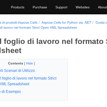
Products
Purchase
Support
Websites
About
a di prodotti Aspose.Cells
Aspose.Cells for Python via .NET
Guida d
io di lavoro nel formato Strict Open XML Spreadsheet
il foglio di lavoro nel format
dsheet
Contents
[
Hide
]
li Scenari di Utilizzo
l foglio di lavoro nel formato Strict
XML Spreadsheet
 di Esempio