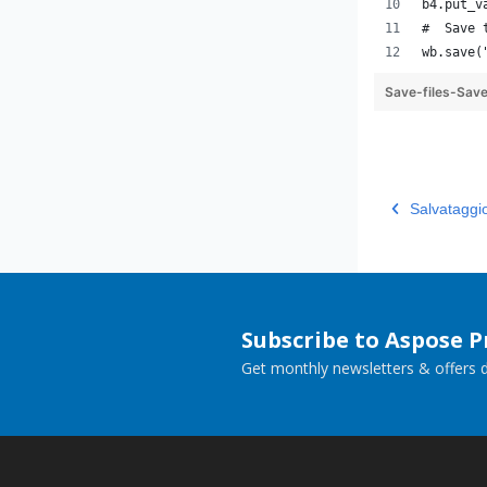
b4.put_v
#  Save 
wb.save(
Save-files-Sa
Salvataggi
Subscribe to Aspose 
Get monthly newsletters & offers di