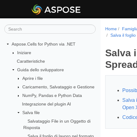
Home
Famigli
Salva il fogl
Aspose.Cells for Python via .NET
Salva 
Iniziare
Caratteristiche
Sprea
Guida dello sviluppatore
Aprire i file
Caricamento, Salvataggio e Gestione
Possibi
NumPy, Pandas e Python Data
Salva i
Integrazione del plugin AI
Open 
Salva file
Codice
Salvataggio File in un Oggetto di
Risposta
Salva il foglio di lavoro nel formato