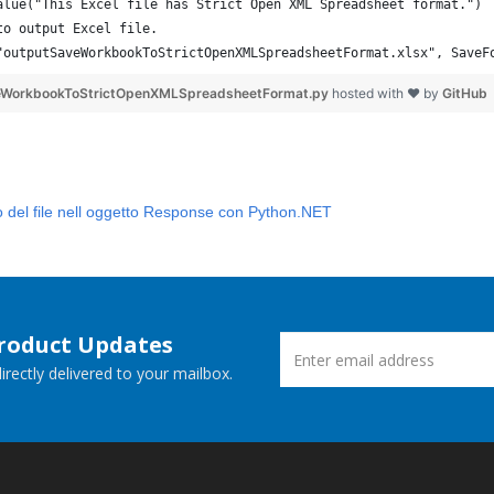
alue("This Excel file has Strict Open XML Spreadsheet format.")
to output Excel file.
"outputSaveWorkbookToStrictOpenXMLSpreadsheetFormat.xlsx", SaveF
veWorkbookToStrictOpenXMLSpreadsheetFormat.py
hosted with ❤ by
GitHub
o del file nell oggetto Response con Python.NET
Product Updates
rectly delivered to your mailbox.