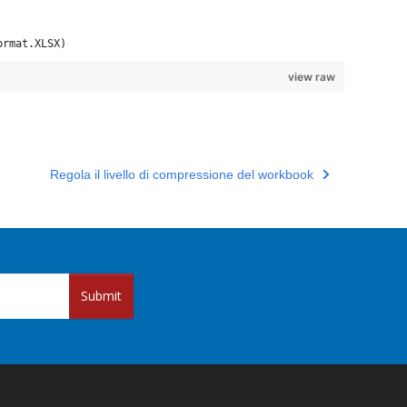
ormat.XLSX)
view raw
Regola il livello di compressione del workbook
Submit