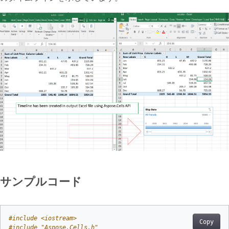
サンプルコード
#
include
<iostream>
Copy
#
include
"Aspose.Cells.h"