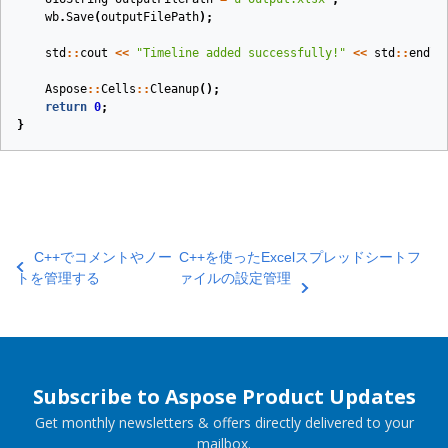
wb
.
Save
(
outputFilePath
);
std
::
cout
<<
"Timeline added successfully!"
<<
std
::
endl
;
Aspose
::
Cells
::
Cleanup
();
return
0
;
}
C++でコメントやノー
C++を使ったExcelスプレッドシートフ
トを管理する
ァイルの設定管理
Subscribe to Aspose Product Updates
Get monthly newsletters & offers directly delivered to your
mailbox.