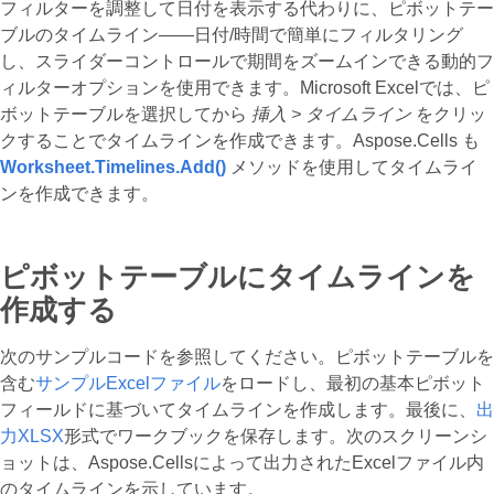
フィルターを調整して日付を表示する代わりに、ピボットテー
ブルのタイムライン——日付/時間で簡単にフィルタリング
し、スライダーコントロールで期間をズームインできる動的フ
ィルターオプションを使用できます。Microsoft Excelでは、ピ
ボットテーブルを選択してから
挿入 > タイムライン
をクリッ
クすることでタイムラインを作成できます。Aspose.Cells も
Worksheet.Timelines.Add()
メソッドを使用してタイムライ
ンを作成できます。
ピボットテーブルにタイムラインを
作成する
次のサンプルコードを参照してください。ピボットテーブルを
含む
サンプルExcelファイル
をロードし、最初の基本ピボット
フィールドに基づいてタイムラインを作成します。最後に、
出
力XLSX
形式でワークブックを保存します。次のスクリーンシ
ョットは、Aspose.Cellsによって出力されたExcelファイル内
のタイムラインを示しています。