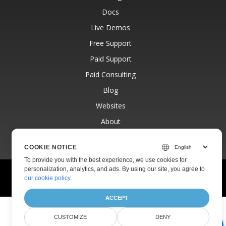
Docs
Live Demos
Free Support
Paid Support
Paid Consulting
Blog
Websites
About
COOKIE NOTICE
To provide you with the best experience, we use cookies for
personalization, analytics, and ads. By using our site, you agree to
© Aspose Pty Ltd 2001-2026.
All Rights Reserved.
our cookie policy
.
Privacy Policy
Terms of use
Contact
ACCEPT
CUSTOMIZE
DENY
AI Document Assistant