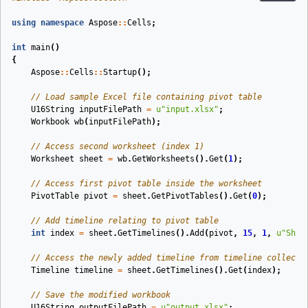
using
namespace
Aspose
::
Cells
;
int
main
()
{
Aspose
::
Cells
::
Startup
();
// Load sample Excel file containing pivot table
U16String
inputFilePath
=
u
"input.xlsx"
;
Workbook
wb
(
inputFilePath
)
;
// Access second worksheet (index 1)
Worksheet
sheet
=
wb
.
GetWorksheets
().
Get
(
1
);
// Access first pivot table inside the worksheet
PivotTable
pivot
=
sheet
.
GetPivotTables
().
Get
(
0
);
// Add timeline relating to pivot table
int
index
=
sheet
.
GetTimelines
().
Add
(
pivot
,
15
,
1
,
u
"Ship
// Access the newly added timeline from timeline collecti
Timeline
timeline
=
sheet
.
GetTimelines
().
Get
(
index
);
// Save the modified workbook
U16String
outputFilePath
=
u
"output.xlsx"
;