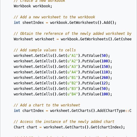
// Create a new workbook
Workbook
workbook
;
// Add a new worksheet to the workbook
int
sheetIndex
=
workbook
.
GetWorksheets
().
Add
();
// Obtain the reference of the newly added worksheet by p
Worksheet
worksheet
=
workbook
.
GetWorksheets
().
Get
(
sheetI
// Add sample values to cells
worksheet
.
GetCells
().
Get
(
u
"A1"
).
PutValue
(
50
);
worksheet
.
GetCells
().
Get
(
u
"A2"
).
PutValue
(
100
);
worksheet
.
GetCells
().
Get
(
u
"A3"
).
PutValue
(
150
);
worksheet
.
GetCells
().
Get
(
u
"A4"
).
PutValue
(
110
);
worksheet
.
GetCells
().
Get
(
u
"B1"
).
PutValue
(
260
);
worksheet
.
GetCells
().
Get
(
u
"B2"
).
PutValue
(
12
);
worksheet
.
GetCells
().
Get
(
u
"B3"
).
PutValue
(
50
);
worksheet
.
GetCells
().
Get
(
u
"B4"
).
PutValue
(
100
);
// Add a chart to the worksheet
int
chartIndex
=
worksheet
.
GetCharts
().
Add
(
ChartType
::
Col
// Access the instance of the newly added chart
Chart
chart
=
worksheet
.
GetCharts
().
Get
(
chartIndex
);