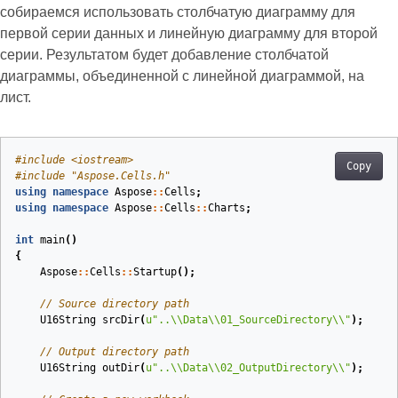
собираемся использовать столбчатую диаграмму для
первой серии данных и линейную диаграмму для второй
серии. Результатом будет добавление столбчатой
диаграммы, объединенной с линейной диаграммой, на
лист.
#
include
<iostream>
Copy
#
include
"Aspose.Cells.h"
using
namespace
Aspose
::
Cells
;
using
namespace
Aspose
::
Cells
::
Charts
;
int
main
()
{
Aspose
::
Cells
::
Startup
();
// Source directory path
U16String
srcDir
(
u
"..
\\
Data
\\
01_SourceDirectory
\\
"
)
;
// Output directory path
U16String
outDir
(
u
"..
\\
Data
\\
02_OutputDirectory
\\
"
)
;