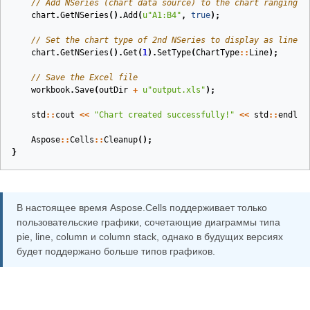
// Add NSeries (chart data source) to the chart ranging f
chart
.
GetNSeries
().
Add
(
u
"A1:B4"
,
true
);
// Set the chart type of 2nd NSeries to display as line c
chart
.
GetNSeries
().
Get
(
1
).
SetType
(
ChartType
::
Line
);
// Save the Excel file
workbook
.
Save
(
outDir
+
u
"output.xls"
);
std
::
cout
<<
"Chart created successfully!"
<<
std
::
endl
;
Aspose
::
Cells
::
Cleanup
();
}
В настоящее время Aspose.Cells поддерживает только
пользовательские графики, сочетающие диаграммы типа
pie, line, column и column stack, однако в будущих версиях
будет поддержано больше типов графиков.