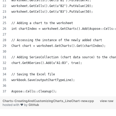
worksheet.GetCells().Get(u"B1").PutValue(4);
worksheet.GetCells().Get(u"B2").PutValue(20);
worksheet.GetCells().Get(u"B3").PutValue(50);
// Adding a chart to the worksheet
int chartIndex = worksheet.GetCharts().Add(Aspose::Cells:
// Accessing the instance of the newly added chart
Chart chart = worksheet.GetCharts().Get(chartIndex);
// Adding SeriesCollection (chart data source) to the cha
chart.GetNSeries().Add(u"A1:B3", true);
// Saving the Excel file
workbook.Save(outputChartTypeLine);
Aspose::Cells::Cleanup();
Charts-CreatingAndCustomizingCharts_LineChart-new.cpp
view raw
hosted with ❤ by
GitHub