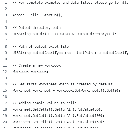
// For complete examples and data files, please go to htt
Aspose::Cells::Startup();
// Output directory path
U16String outDir(u"..\\Data\\02_OutputDirectory\\");
// Path of output excel file
U16String outputChartTypeLine = testPath + u"outputChartT
// Create a new workbook
Workbook workbook;
// Get first worksheet which is created by default
Worksheet worksheet = workbook.GetWorksheets().Get(0);
// Adding sample values to cells
worksheet.GetCells().Get(u"A1").PutValue(50);
worksheet.GetCells().Get(u"A2").PutValue(100);
worksheet.GetCells().Get(u"A3").PutValue(150);