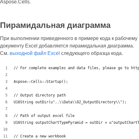
Aspose.Cells.
Пирамидальная диаграмма
При выполнении приведенного в примере кода к рабочему
документу Excel добавляется пирамидальная диаграмма.
См.
выходной файл Excel
следующего образца кода.
// For complete examples and data files, please go to htt
Aspose::Cells::Startup();
// Output directory path
U16String outDir(u"..\\Data\\02_OutputDirectory\\");
// Path of output excel file
U16String outputChartTypePyramid = outDir + u"outputChart
// Create a new workbook