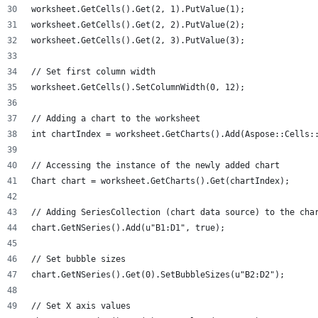
worksheet.GetCells().Get(2, 1).PutValue(1);
worksheet.GetCells().Get(2, 2).PutValue(2);
worksheet.GetCells().Get(2, 3).PutValue(3);
// Set first column width
worksheet.GetCells().SetColumnWidth(0, 12);
// Adding a chart to the worksheet
int chartIndex = worksheet.GetCharts().Add(Aspose::Cells:
// Accessing the instance of the newly added chart
Chart chart = worksheet.GetCharts().Get(chartIndex);
// Adding SeriesCollection (chart data source) to the cha
chart.GetNSeries().Add(u"B1:D1", true);
// Set bubble sizes
chart.GetNSeries().Get(0).SetBubbleSizes(u"B2:D2");
// Set X axis values