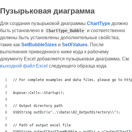
Пузырьковая диаграмма
Для создания пузырьковой диаграммы
ChartType
должно
быть установлено в
и соответственно
ChartType_Bubble
должны быть установлены дополнительные свойства,
такие как
SetBubbleSizes
и
SetXValues
. После
выполнения приведенного ниже кода к рабочему
документу Excel добавляется пузырьковая диаграмма. См.
выходной файл Excel
следующего образца кода.
// For complete examples and data files, please go to htt
Aspose::Cells::Startup();
// Output directory path
U16String outDir(u"..\\Data\\02_OutputDirectory\\");
// Path of output excel file
U16String outputChartTypeBubble = outDir + u"outputChartT