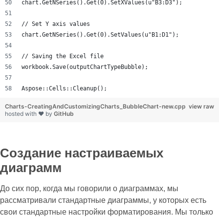
chart.GetNSeries().Get(0).SetXValues(u"B3:D3");
// Set Y axis values
chart.GetNSeries().Get(0).SetValues(u"B1:D1");
// Saving the Excel file
workbook.Save(outputChartTypeBubble);
Aspose::Cells::Cleanup();
Charts-CreatingAndCustomizingCharts_BubbleChart-new.cpp
view raw
hosted with ❤ by
GitHub
Создание настраиваемых
диаграмм
До сих пор, когда мы говорили о диаграммах, мы
рассматривали стандартные диаграммы, у которых есть
свои стандартные настройки форматирования. Мы только