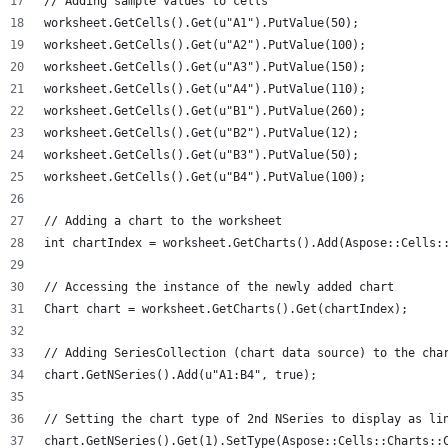
// Adding sample values to cells
worksheet.GetCells().Get(u"A1").PutValue(50);
worksheet.GetCells().Get(u"A2").PutValue(100);
worksheet.GetCells().Get(u"A3").PutValue(150);
worksheet.GetCells().Get(u"A4").PutValue(110);
worksheet.GetCells().Get(u"B1").PutValue(260);
worksheet.GetCells().Get(u"B2").PutValue(12);
worksheet.GetCells().Get(u"B3").PutValue(50);
worksheet.GetCells().Get(u"B4").PutValue(100);
// Adding a chart to the worksheet
int chartIndex = worksheet.GetCharts().Add(Aspose::Cells:
// Accessing the instance of the newly added chart
Chart chart = worksheet.GetCharts().Get(chartIndex);
// Adding SeriesCollection (chart data source) to the cha
chart.GetNSeries().Add(u"A1:B4", true);
// Setting the chart type of 2nd NSeries to display as li
chart.GetNSeries().Get(1).SetType(Aspose::Cells::Charts::