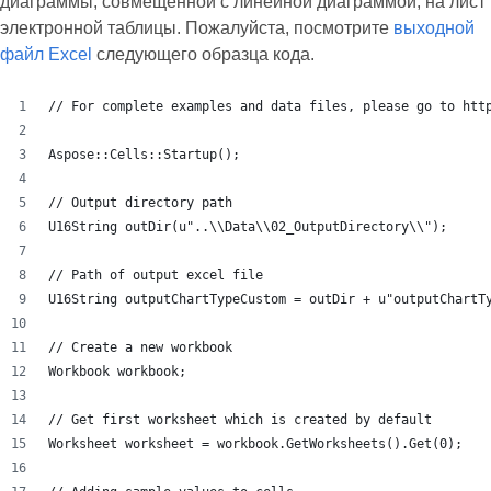
диаграммы, совмещенной с линейной диаграммой, на лист
электронной таблицы. Пожалуйста, посмотрите
выходной
файл Excel
следующего образца кода.
// For complete examples and data files, please go to htt
Aspose::Cells::Startup();
// Output directory path
U16String outDir(u"..\\Data\\02_OutputDirectory\\");
// Path of output excel file
U16String outputChartTypeCustom = outDir + u"outputChartT
// Create a new workbook
Workbook workbook;
// Get first worksheet which is created by default
Worksheet worksheet = workbook.GetWorksheets().Get(0);