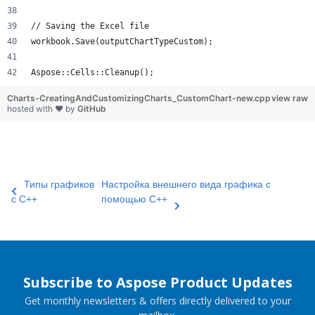
// Saving the Excel file
workbook.Save(outputChartTypeCustom);
Aspose::Cells::Cleanup();
Charts-CreatingAndCustomizingCharts_CustomChart-new.cpp
view raw
hosted with ❤ by
GitHub
Типы графиков
Настройка внешнего вида графика с
с C++
помощью C++
Subscribe to Aspose Product Updates
Get monthly newsletters & offers directly delivered to your