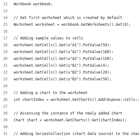
Workbook workbook;
// Get first worksheet which is created by default
Worksheet worksheet = workbook.GetWorksheets().Get(0);
// Adding sample values to cells
worksheet.GetCells().Get(u"A1").PutValue(50);
worksheet.GetCells().Get(u"A2").PutValue(100);
worksheet.GetCells().Get(u"A3").PutValue(150);
worksheet.GetCells().Get(u"B1").PutValue(4);
worksheet.GetCells().Get(u"B2").PutValue(20);
worksheet.GetCells().Get(u"B3").PutValue(50);
// Adding a chart to the worksheet
int chartIndex = worksheet.GetCharts().Add(Aspose::Cells:
// Accessing the instance of the newly added chart
Chart chart = worksheet.GetCharts().Get(chartIndex);
// Adding SeriesCollection (chart data source) to the cha