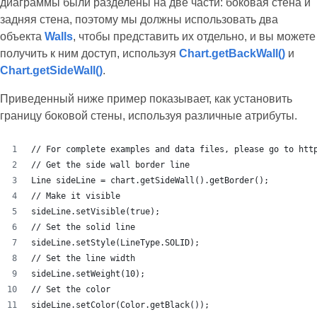
диаграммы были разделены на две части: боковая стена и
задняя стена, поэтому мы должны использовать два
объекта
Walls
, чтобы представить их отдельно, и вы можете
получить к ним доступ, используя
Chart.getBackWall()
и
Chart.getSideWall()
.
Приведенный ниже пример показывает, как установить
границу боковой стены, используя различные атрибуты.
// For complete examples and data files, please go to htt
// Get the side wall border line
Line sideLine = chart.getSideWall().getBorder();
// Make it visible
sideLine.setVisible(true);
// Set the solid line
sideLine.setStyle(LineType.SOLID);
// Set the line width
sideLine.setWeight(10);
// Set the color
sideLine.setColor(Color.getBlack());