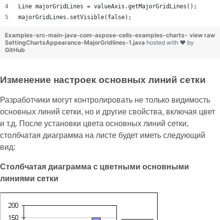
Line majorGridLines = valueAxis.getMajorGridLines();
majorGridLines.setVisible(false);
Examples-src-main-java-com-aspose-cells-examples-charts-
view raw
SettingChartsAppearance-MajorGridlines-1.java
hosted with ❤ by
GitHub
Изменение настроек основных линий сетки
Разработчики могут контролировать не только видимость
основных линий сетки, но и другие свойства, включая цвет
и т.д. После установки цвета основных линий сетки,
столбчатая диаграмма на листе будет иметь следующий
вид:
Столбчатая диаграмма с цветными основными
линиями сетки