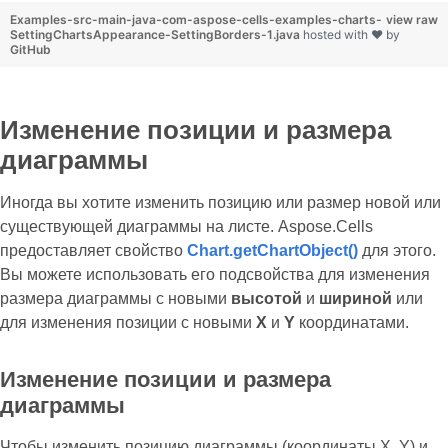
Examples-src-main-java-com-aspose-cells-examples-charts-
view raw
SettingChartsAppearance-SettingBorders-1.java
hosted with ❤ by
GitHub
Изменение позиции и размера
диаграммы
Иногда вы хотите изменить позицию или размер новой или
существующей диаграммы на листе. Aspose.Cells
предоставляет свойство
Chart.getChartObject()
для этого.
Вы можете использовать его подсвойства для изменения
размера диаграммы с новыми
высотой
и
шириной
или
для изменения позиции с новыми
X
и
Y
координатами.
Изменение позиции и размера
диаграммы
Чтобы изменить позицию диаграммы (координаты X, Y) и