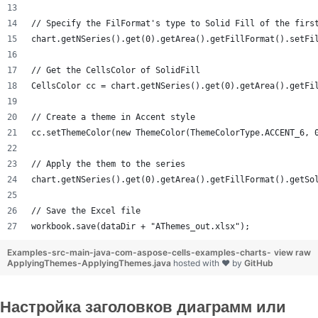
// Specify the FilFormat's type to Solid Fill of the firs
chart.getNSeries().get(0).getArea().getFillFormat().setFi
// Get the CellsColor of SolidFill
CellsColor cc = chart.getNSeries().get(0).getArea().getFi
// Create a theme in Accent style
cc.setThemeColor(new ThemeColor(ThemeColorType.ACCENT_6, 
// Apply the them to the series
chart.getNSeries().get(0).getArea().getFillFormat().getSo
// Save the Excel file
workbook.save(dataDir + "AThemes_out.xlsx");
Examples-src-main-java-com-aspose-cells-examples-charts-
view raw
ApplyingThemes-ApplyingThemes.java
hosted with ❤ by
GitHub
Настройка заголовков диаграмм или