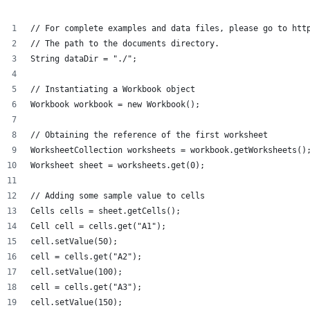
// For complete examples and data files, please go to htt
// The path to the documents directory.
String dataDir = "./";
// Instantiating a Workbook object
Workbook workbook = new Workbook();
// Obtaining the reference of the first worksheet
WorksheetCollection worksheets = workbook.getWorksheets()
Worksheet sheet = worksheets.get(0);
// Adding some sample value to cells
Cells cells = sheet.getCells();
Cell cell = cells.get("A1");
cell.setValue(50);
cell = cells.get("A2");
cell.setValue(100);
cell = cells.get("A3");
cell.setValue(150);