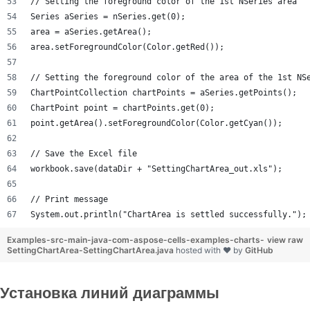
// Setting the foreground color of the 1st NSeries area
Series aSeries = nSeries.get(0);
area = aSeries.getArea();
area.setForegroundColor(Color.getRed());
// Setting the foreground color of the area of the 1st NS
ChartPointCollection chartPoints = aSeries.getPoints();
ChartPoint point = chartPoints.get(0);
point.getArea().setForegroundColor(Color.getCyan());
// Save the Excel file
workbook.save(dataDir + "SettingChartArea_out.xls");
// Print message
System.out.println("ChartArea is settled successfully.");
Examples-src-main-java-com-aspose-cells-examples-charts-
view raw
SettingChartArea-SettingChartArea.java
hosted with ❤ by
GitHub
Установка линий диаграммы