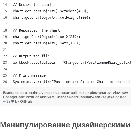
// Resize the chart
chart.getChartObject().setWidth(400);
chart.getChartObject().setHeight(300);
// Reposition the chart
chart.getChartObject().setX(250);
chart.getChartObject().setY(150);
// Output the file
workbook.save(dataDir + "ChangeChartPositionAndSize_out.x
// Print message
System.out.println("Position and Size of Chart is changed
Examples-src-main-java-com-aspose-cells-examples-charts-
view raw
ChangeChartPositionAndSize-ChangeChartPositionAndSize.java
hosted
with ❤ by
GitHub
Манипулирование дизайнерскими