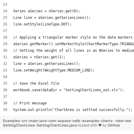
Series aSeries = nSeries.get(0);
Line line = aSeries.getSeriesLines();
line.setStyle(LineType.DOT);
// Applying a triangular marker style on the data markers
aSeries.getMarker().setMarkerStyle(ChartMarkerType.TRIANG
// Setting the weight of all lines in an NSeries to mediu
aSeries = nSeries.get(1);
line = aSeries.getSeriesLines();
line.setWeight(WeightType.MEDIUM_LINE);
// Save the Excel file
workbook.save(dataDir + "SettingChartLines_out.xls");
// Print message
System.out.println("ChartArea is settled successfully.");
Examples-src-main-java-com-aspose-cells-examples-charts-
view raw
SettingChartLines-SettingChartLines.java
hosted with ❤ by
GitHub