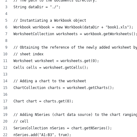
// The path to the documents directory.
String dataDir = "./";
// Instantiating a Workbook object
Workbook workbook = new Workbook(dataDir + "book1.xls");
WorksheetCollection worksheets = workbook.getWorksheets()
// Obtaining the reference of the newly added worksheet b
// sheet index
Worksheet worksheet = worksheets.get(0);
Cells cells = worksheet.getCells();
// Adding a chart to the worksheet
ChartCollection charts = worksheet.getCharts();
Chart chart = charts.get(0);
// Adding NSeries (chart data source) to the chart rangin
// cell
SeriesCollection nSeries = chart.getNSeries();
nSeries.add("A1:B3", true);