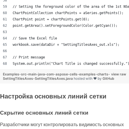
// Setting the foreground color of the area of the 1st NS
ChartPointCollection chartPoints = aSeries.getPoints();
ChartPoint point = chartPoints.get(0);
point.getArea().setForegroundColor(Color.getCyan());
// Save the Excel file
workbook.save(dataDir + "SettingTitlesAxes_out.xls");
// Print message
System.out.println("Chart Title is changed successfully."
Examples-src-main-java-com-aspose-cells-examples-charts-
view raw
SettingTitlesAxes-SettingTitlesAxes.java
hosted with ❤ by
GitHub
Настройка основных линий сетки
Скрытие основных линий сетки
Разработчики могут контролировать видимость основных