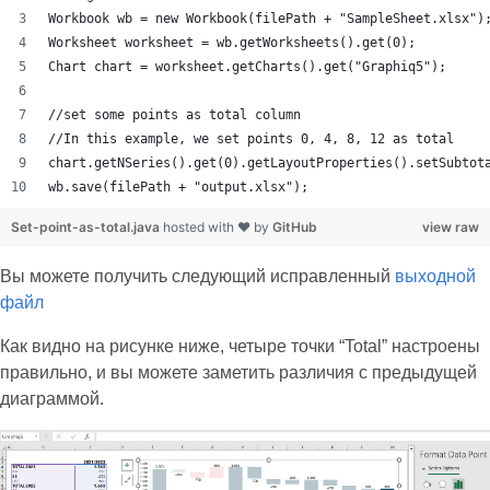
Workbook wb = new Workbook(filePath + "SampleSheet.xlsx")
Worksheet worksheet = wb.getWorksheets().get(0);
Chart chart = worksheet.getCharts().get("Graphiq5");
//set some points as total column 
//In this example, we set points 0, 4, 8, 12 as total
chart.getNSeries().get(0).getLayoutProperties().setSubtot
wb.save(filePath + "output.xlsx");
Set-point-as-total.java
hosted with ❤ by
GitHub
view raw
Вы можете получить следующий исправленный
выходной
файл
Как видно на рисунке ниже, четыре точки “Total” настроены
правильно, и вы можете заметить различия с предыдущей
диаграммой.