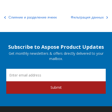
Слияние и разделение ячеек
Фильтрация данных
Subscribe to Aspose Product Updates
Get monthly newsletters & offers directly delivered to your
mailbox.
Submit