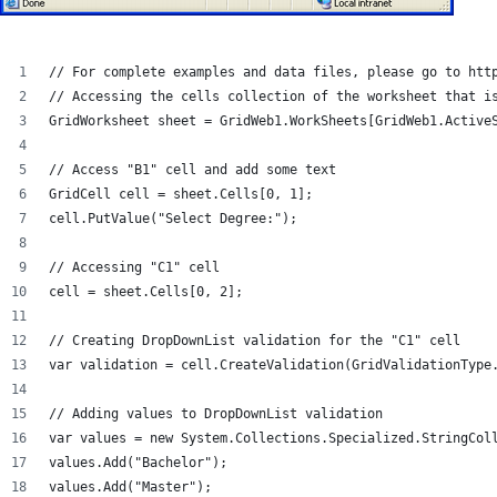
// For complete examples and data files, please go to htt
// Accessing the cells collection of the worksheet that i
GridWorksheet sheet = GridWeb1.WorkSheets[GridWeb1.Active
// Access "B1" cell and add some text
GridCell cell = sheet.Cells[0, 1];
cell.PutValue("Select Degree:");
// Accessing "C1" cell
cell = sheet.Cells[0, 2];
// Creating DropDownList validation for the "C1" cell
var validation = cell.CreateValidation(GridValidationType
// Adding values to DropDownList validation
var values = new System.Collections.Specialized.StringCol
values.Add("Bachelor");
values.Add("Master");