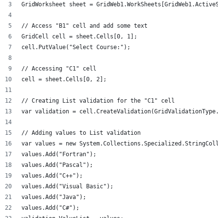
GridWorksheet sheet = GridWeb1.WorkSheets[GridWeb1.Active
// Access "B1" cell and add some text
GridCell cell = sheet.Cells[0, 1];
cell.PutValue("Select Course:");
// Accessing "C1" cell
cell = sheet.Cells[0, 2];
// Creating List validation for the "C1" cell
var validation = cell.CreateValidation(GridValidationType
// Adding values to List validation
var values = new System.Collections.Specialized.StringCol
values.Add("Fortran");
values.Add("Pascal");
values.Add("C++");
values.Add("Visual Basic");
values.Add("Java");
values.Add("C#");