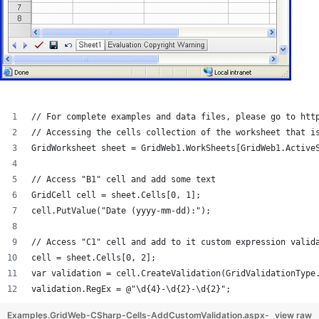
// For complete examples and data files, please go to htt
// Accessing the cells collection of the worksheet that i
GridWorksheet sheet = GridWeb1.WorkSheets[GridWeb1.Active
// Access "B1" cell and add some text
GridCell cell = sheet.Cells[0, 1];
cell.PutValue("Date (yyyy-mm-dd):");
// Access "C1" cell and add to it custom expression valid
cell = sheet.Cells[0, 2];
var validation = cell.CreateValidation(GridValidationType
validation.RegEx = @"\d{4}-\d{2}-\d{2}";
Examples.GridWeb-CSharp-Cells-AddCustomValidation.aspx-
view raw