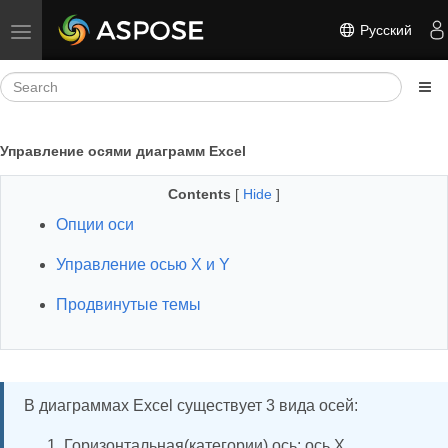
Русский
Toggle navigation
Управление осями диаграмм Excel
Contents
[
Hide
]
Опции оси
Управление осью X и Y
Продвинутые темы
В диаграммах Excel существует 3 вида осей:
Горизонтальная(категории) ось: ось X