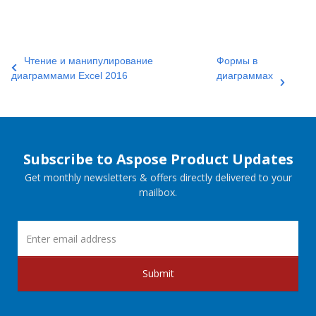
Чтение и манипулирование
Формы в
диаграммами Excel 2016
диаграммах
Subscribe to Aspose Product Updates
Get monthly newsletters & offers directly delivered to your
mailbox.
Submit