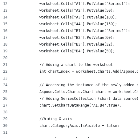
            worksheet.Cells["A1"].PutValue("Series1");
            worksheet.Cells["A2"].PutValue(50);
            worksheet.Cells["A3"].PutValue(100);
            worksheet.Cells["A4"].PutValue(150);
            worksheet.Cells["B1"].PutValue("Series2");
            worksheet.Cells["B2"].PutValue(60);
            worksheet.Cells["B3"].PutValue(32);
            worksheet.Cells["B4"].PutValue(50);
            // Adding a chart to the worksheet
            int chartIndex = worksheet.Charts.Add(Aspose.
            // Accessing the instance of the newly added 
            Aspose.Cells.Charts.Chart chart = worksheet.C
            // Adding SeriesCollection (chart data source
            chart.SetChartDataRange("A1:B4",true);
            //hiding X axis
            chart.CategoryAxis.IsVisible = false;