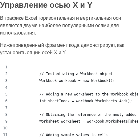
Управление осью X и Y
В графике Excel горизонтальная и вертикальная оси
являются двумя наиболее популярными осями для
использования.
Нижеприведенный фрагмент кода демонстрирует, как
установить опции осей X и Y.
            // Instantiating a Workbook object
            Workbook workbook = new Workbook();
            // Adding a new worksheet to the Workbook obj
            int sheetIndex = workbook.Worksheets.Add();
            // Obtaining the reference of the newly added
            Worksheet worksheet = workbook.Worksheets[she
            // Adding sample values to cells