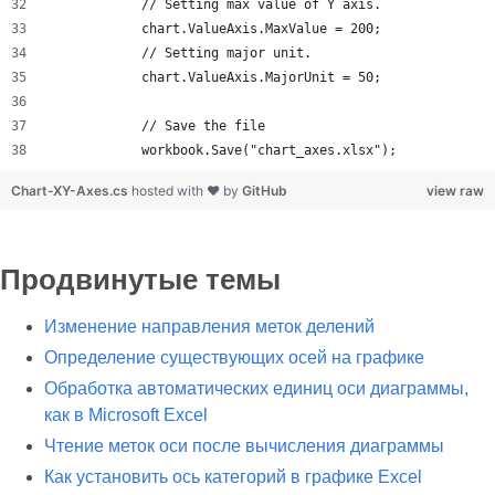
            // Setting max value of Y axis.
            chart.ValueAxis.MaxValue = 200;
            // Setting major unit.
            chart.ValueAxis.MajorUnit = 50;
            // Save the file
            workbook.Save("chart_axes.xlsx");
Chart-XY-Axes.cs
hosted with ❤ by
GitHub
view raw
Продвинутые темы
Изменение направления меток делений
Определение существующих осей на графике
Обработка автоматических единиц оси диаграммы,
как в Microsoft Excel
Чтение меток оси после вычисления диаграммы
Как установить ось категорий в графике Excel