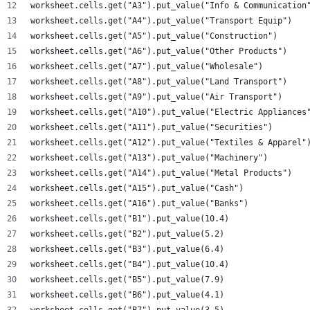
worksheet.cells.get("A3").put_value("Info & Communication
worksheet.cells.get("A4").put_value("Transport Equip")
worksheet.cells.get("A5").put_value("Construction")
worksheet.cells.get("A6").put_value("Other Products")
worksheet.cells.get("A7").put_value("Wholesale")
worksheet.cells.get("A8").put_value("Land Transport")
worksheet.cells.get("A9").put_value("Air Transport")
worksheet.cells.get("A10").put_value("Electric Appliances
worksheet.cells.get("A11").put_value("Securities")
worksheet.cells.get("A12").put_value("Textiles & Apparel"
worksheet.cells.get("A13").put_value("Machinery")
worksheet.cells.get("A14").put_value("Metal Products")
worksheet.cells.get("A15").put_value("Cash")
worksheet.cells.get("A16").put_value("Banks")
worksheet.cells.get("B1").put_value(10.4)
worksheet.cells.get("B2").put_value(5.2)
worksheet.cells.get("B3").put_value(6.4)
worksheet.cells.get("B4").put_value(10.4)
worksheet.cells.get("B5").put_value(7.9)
worksheet.cells.get("B6").put_value(4.1)