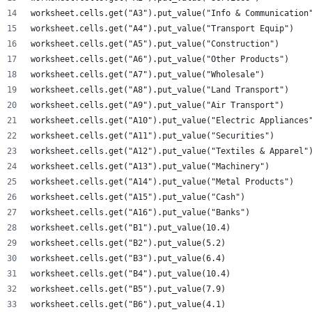
worksheet.cells.get("A3").put_value("Info & Communication
worksheet.cells.get("A4").put_value("Transport Equip")
worksheet.cells.get("A5").put_value("Construction")
worksheet.cells.get("A6").put_value("Other Products")
worksheet.cells.get("A7").put_value("Wholesale")
worksheet.cells.get("A8").put_value("Land Transport")
worksheet.cells.get("A9").put_value("Air Transport")
worksheet.cells.get("A10").put_value("Electric Appliances
worksheet.cells.get("A11").put_value("Securities")
worksheet.cells.get("A12").put_value("Textiles & Apparel"
worksheet.cells.get("A13").put_value("Machinery")
worksheet.cells.get("A14").put_value("Metal Products")
worksheet.cells.get("A15").put_value("Cash")
worksheet.cells.get("A16").put_value("Banks")
worksheet.cells.get("B1").put_value(10.4)
worksheet.cells.get("B2").put_value(5.2)
worksheet.cells.get("B3").put_value(6.4)
worksheet.cells.get("B4").put_value(10.4)
worksheet.cells.get("B5").put_value(7.9)
worksheet.cells.get("B6").put_value(4.1)