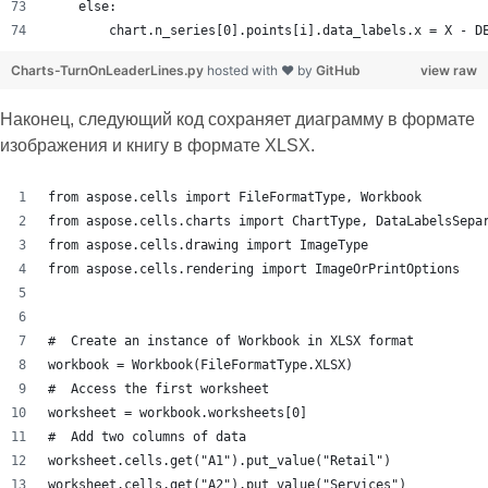
    else:
        chart.n_series[0].points[i].data_labels.x = X - D
Charts-TurnOnLeaderLines.py
hosted with ❤ by
GitHub
view raw
Наконец, следующий код сохраняет диаграмму в формате
изображения и книгу в формате XLSX.
from aspose.cells import FileFormatType, Workbook
from aspose.cells.charts import ChartType, DataLabelsSepa
from aspose.cells.drawing import ImageType
from aspose.cells.rendering import ImageOrPrintOptions
#  Create an instance of Workbook in XLSX format
workbook = Workbook(FileFormatType.XLSX)
#  Access the first worksheet
worksheet = workbook.worksheets[0]
#  Add two columns of data
worksheet.cells.get("A1").put_value("Retail")
worksheet.cells.get("A2").put_value("Services")