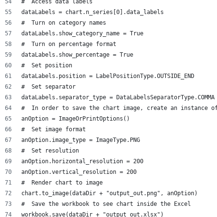
#  Access data labels
dataLabels = chart.n_series[0].data_labels
#  Turn on category names
dataLabels.show_category_name = True
#  Turn on percentage format
dataLabels.show_percentage = True
#  Set position
dataLabels.position = LabelPositionType.OUTSIDE_END
#  Set separator
dataLabels.separator_type = DataLabelsSeparatorType.COMMA
#  In order to save the chart image, create an instance o
anOption = ImageOrPrintOptions()
#  Set image format
anOption.image_type = ImageType.PNG
#  Set resolution
anOption.horizontal_resolution = 200
anOption.vertical_resolution = 200
#  Render chart to image
chart.to_image(dataDir + "output_out.png", anOption)
#  Save the workbook to see chart inside the Excel
workbook.save(dataDir + "output_out.xlsx")