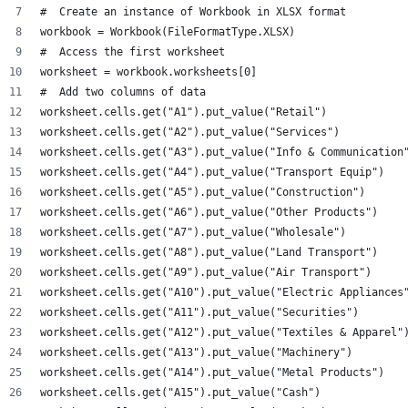
#  Create an instance of Workbook in XLSX format
workbook = Workbook(FileFormatType.XLSX)
#  Access the first worksheet
worksheet = workbook.worksheets[0]
#  Add two columns of data
worksheet.cells.get("A1").put_value("Retail")
worksheet.cells.get("A2").put_value("Services")
worksheet.cells.get("A3").put_value("Info & Communication
worksheet.cells.get("A4").put_value("Transport Equip")
worksheet.cells.get("A5").put_value("Construction")
worksheet.cells.get("A6").put_value("Other Products")
worksheet.cells.get("A7").put_value("Wholesale")
worksheet.cells.get("A8").put_value("Land Transport")
worksheet.cells.get("A9").put_value("Air Transport")
worksheet.cells.get("A10").put_value("Electric Appliances
worksheet.cells.get("A11").put_value("Securities")
worksheet.cells.get("A12").put_value("Textiles & Apparel"
worksheet.cells.get("A13").put_value("Machinery")
worksheet.cells.get("A14").put_value("Metal Products")
worksheet.cells.get("A15").put_value("Cash")