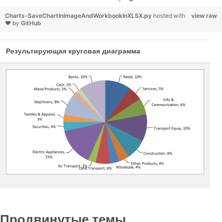
Charts-SaveChartInImageAndWorkbookInXLSX.py
hosted with
view raw
❤ by
GitHub
Результирующая круговая диаграмма
Продвинутые темы