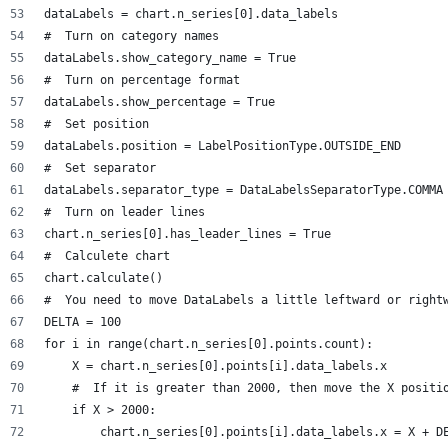
dataLabels = chart.n_series[0].data_labels
#  Turn on category names
dataLabels.show_category_name = True
#  Turn on percentage format
dataLabels.show_percentage = True
#  Set position
dataLabels.position = LabelPositionType.OUTSIDE_END
#  Set separator
dataLabels.separator_type = DataLabelsSeparatorType.COMMA
#  Turn on leader lines
chart.n_series[0].has_leader_lines = True
#  Calculete chart
chart.calculate()
#  You need to move DataLabels a little leftward or right
DELTA = 100
for i in range(chart.n_series[0].points.count):
    X = chart.n_series[0].points[i].data_labels.x
    #  If it is greater than 2000, then move the X positi
    if X > 2000:
        chart.n_series[0].points[i].data_labels.x = X + D