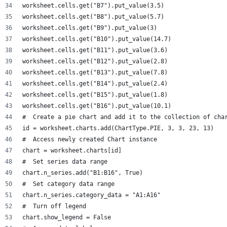
worksheet.cells.get("B7").put_value(3.5)
worksheet.cells.get("B8").put_value(5.7)
worksheet.cells.get("B9").put_value(3)
worksheet.cells.get("B10").put_value(14.7)
worksheet.cells.get("B11").put_value(3.6)
worksheet.cells.get("B12").put_value(2.8)
worksheet.cells.get("B13").put_value(7.8)
worksheet.cells.get("B14").put_value(2.4)
worksheet.cells.get("B15").put_value(1.8)
worksheet.cells.get("B16").put_value(10.1)
#  Create a pie chart and add it to the collection of cha
id = worksheet.charts.add(ChartType.PIE, 3, 3, 23, 13)
#  Access newly created Chart instance
chart = worksheet.charts[id]
#  Set series data range
chart.n_series.add("B1:B16", True)
#  Set category data range
chart.n_series.category_data = "A1:A16"
#  Turn off legend
chart.show_legend = False