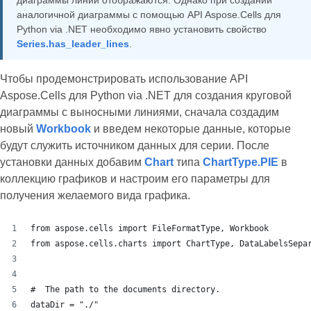
диаграммы линии отображаются. Однако при создании
аналогичной диаграммы с помощью API Aspose.Cells для
Python via .NET необходимо явно установить свойство
Series.has_leader_lines
.
Чтобы продемонстрировать использование API
Aspose.Cells для Python via .NET для создания круговой
диаграммы с выносными линиями, сначала создадим
новый
Workbook
и введем некоторые данные, которые
будут служить источником данных для серии. После
установки данных добавим
Chart
типа
ChartType.PIE
в
коллекцию графиков и настроим его параметры для
получения желаемого вида графика.
from aspose.cells import FileFormatType, Workbook
from aspose.cells.charts import ChartType, DataLabelsSepa
#  The path to the documents directory.
dataDir = "./"