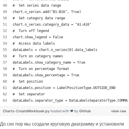
#  Set series data range
chart.n_series.add("B1:B16", True)
#  Set category data range
chart.n_series.category_data = "A1:A16"
#  Turn off legend
chart.show_legend = False
#  Access data labels
dataLabels = chart.n_series[0].data_labels
#  Turn on category names
dataLabels.show_category_name = True
#  Turn on percentage format
dataLabels.show_percentage = True
#  Set position
dataLabels.position = LabelPositionType.OUTSIDE_END
#  Set separator
dataLabels.separator_type = DataLabelsSeparatorType.COMMA
Charts-CreateWorkbook.py
hosted with ❤ by
GitHub
view raw
До сих пор мы создали круговую диаграмму и установили