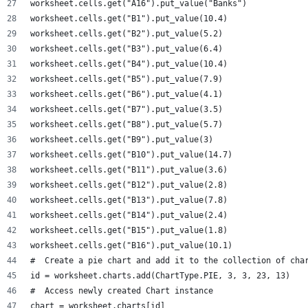
worksheet.cells.get("A16").put_value("Banks")
worksheet.cells.get("B1").put_value(10.4)
worksheet.cells.get("B2").put_value(5.2)
worksheet.cells.get("B3").put_value(6.4)
worksheet.cells.get("B4").put_value(10.4)
worksheet.cells.get("B5").put_value(7.9)
worksheet.cells.get("B6").put_value(4.1)
worksheet.cells.get("B7").put_value(3.5)
worksheet.cells.get("B8").put_value(5.7)
worksheet.cells.get("B9").put_value(3)
worksheet.cells.get("B10").put_value(14.7)
worksheet.cells.get("B11").put_value(3.6)
worksheet.cells.get("B12").put_value(2.8)
worksheet.cells.get("B13").put_value(7.8)
worksheet.cells.get("B14").put_value(2.4)
worksheet.cells.get("B15").put_value(1.8)
worksheet.cells.get("B16").put_value(10.1)
#  Create a pie chart and add it to the collection of cha
id = worksheet.charts.add(ChartType.PIE, 3, 3, 23, 13)
#  Access newly created Chart instance
chart = worksheet.charts[id]