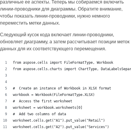
различные ее аспекты. Теперь мы собираемся включить
линии-проводники для диаграммы. Обратите внимание,
чтобы показать линии-проводники, нужно немного
переместить метки данных.
Следующий кусок кода включает линии-проводники,
обновляет диаграмму, а затем рассчитывает позиции меток
данных для их соответствующего перемещения.
from aspose.cells import FileFormatType, Workbook
from aspose.cells.charts import ChartType, DataLabelsSepa
#  Create an instance of Workbook in XLSX format
workbook = Workbook(FileFormatType.XLSX)
#  Access the first worksheet
worksheet = workbook.worksheets[0]
#  Add two columns of data
worksheet.cells.get("A1").put_value("Retail")
worksheet.cells.get("A2").put_value("Services")