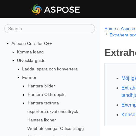
Home
Aspose.
Extrahera tex
Aspose.Cells for C++
Extrah
Komma igång
Utvecklarguide
Ladda, spara och konvertera
Former
Möjlig
Hantera bilder
Extrah
Hantera OLE objekt
tandhj
Hantera textruta
Exemp
exportera ekvationsuttryck
Konsol
Hantera ikoner
Webbutökningar Office tillägg