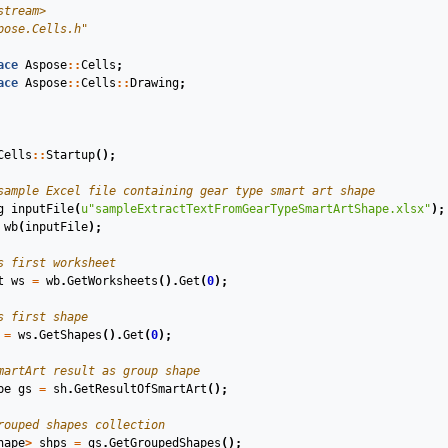
stream>
pose.Cells.h"
ace
Aspose
::
Cells
;
ace
Aspose
::
Cells
::
Drawing
;
Cells
::
Startup
();
sample Excel file containing gear type smart art shape
g
inputFile
(
u
"sampleExtractTextFromGearTypeSmartArtShape.xlsx"
)
;
wb
(
inputFile
)
;
s first worksheet
t
ws
=
wb
.
GetWorksheets
().
Get
(
0
);
s first shape
=
ws
.
GetShapes
().
Get
(
0
);
martArt result as group shape
pe
gs
=
sh
.
GetResultOfSmartArt
();
rouped shapes collection
hape
>
shps
=
gs
.
GetGroupedShapes
();