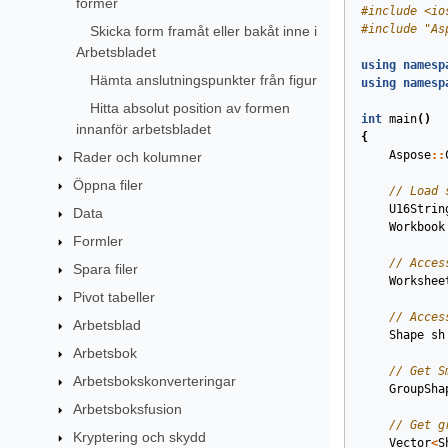
former
#
include
<io
#
include
"As
Skicka form framåt eller bakåt inne i
Arbetsbladet
using
namesp
Hämta anslutningspunkter från figur
using
namesp
Hitta absolut position av formen
int
main
()
innanför arbetsbladet
{
Aspose
::
Rader och kolumner
Öppna filer
// Load 
U16Strin
Data
Workbook
Formler
// Acces
Spara filer
Workshee
Pivot tabeller
// Acces
Arbetsblad
Shape
sh
Arbetsbok
// Get S
Arbetsbokskonverteringar
GroupSha
Arbetsboksfusion
// Get g
Kryptering och skydd
Vector
<
S