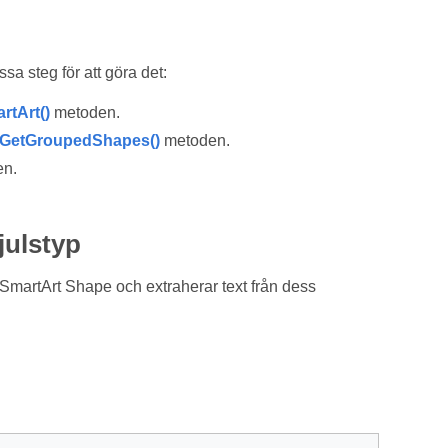
a steg för att göra det:
rtArt()
metoden.
GetGroupedShapes()
metoden.
n.
julstyp
SmartArt Shape och extraherar text från dess