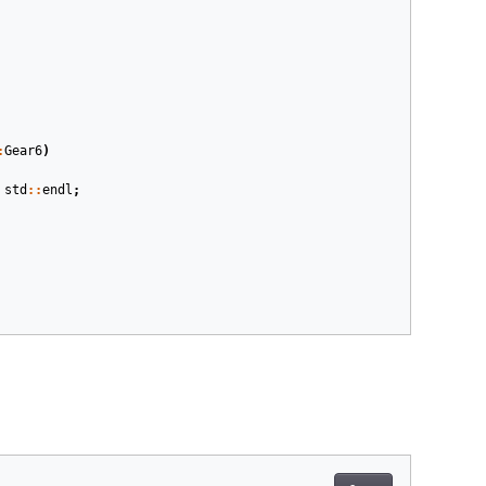
:
Gear6
)
std
::
endl
;