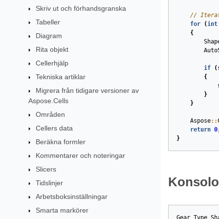
Skriv ut och förhandsgranska
// Itera
Tabeller
for
(
int
{
Diagram
Shap
Rita objekt
Auto
Cellerhjälp
if
(
Tekniska artiklar
{
Migrera från tidigare versioner av
}
Aspose.Cells
}
Områden
Aspose
::
Cellers data
return
0
}
Beräkna formler
Kommentarer och noteringar
Slicers
Konsolo
Tidslinjer
Arbetsboksinställningar
Smarta markörer
Gear
Type
Sh