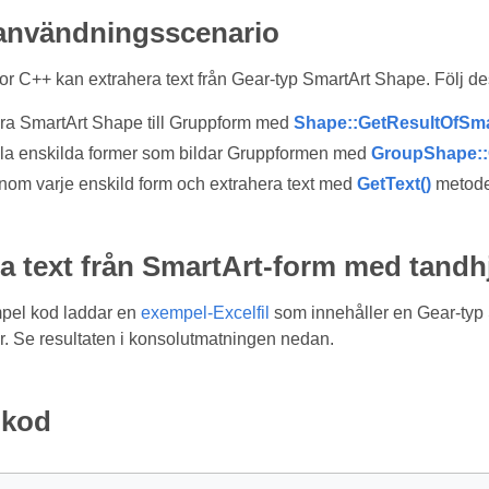
 användningsscenario
or C++ kan extrahera text från Gear-typ SmartArt Shape. Följ dess
ra SmartArt Shape till Gruppform med
Shape::GetResultOfSma
la enskilda former som bildar Gruppformen med
GroupShape::
nom varje enskild form och extrahera text med
GetText()
metode
a text från SmartArt-form med tandh
pel kod laddar en
exempel-Excelfil
som innehåller en Gear-typ 
r. Se resultaten i konsolutmatningen nedan.
lkod