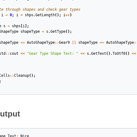
te through shapes and check gear types
i
=
0
;
i
<
shps
.
GetLength
();
i
++
)
e
s
=
shps
[
i
];
ShapeType
shapeType
=
s
.
GetType
();
shapeType
==
AutoShapeType
::
Gear9
||
shapeType
==
AutoShapeType
:
std
::
cout
<<
"Gear Type Shape Text: "
<<
s
.
GetText
().
ToUtf8
()
<<
Cells
::
Cleanup
();
;
utput
ape
Text
:
Nice