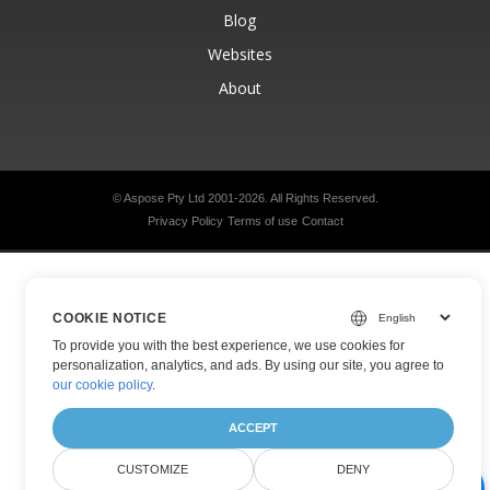
Blog
Websites
About
© Aspose Pty Ltd 2001-2026.
All Rights Reserved.
Privacy Policy
Terms of use
Contact
COOKIE NOTICE
To provide you with the best experience, we use cookies for
personalization, analytics, and ads. By using our site, you agree to
our cookie policy
.
ACCEPT
CUSTOMIZE
DENY
AI Document Assistant