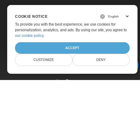
COOKIE NOTICE
To provide you with the best experience, we use cookies for
personalization, analytics, and ads. By using our site, you agree to
Home
our cookie policy
.
Products
ACCEPT
New Releases
CUSTOMIZE
DENY
Pricing
AI Document Assistant
Docs
Live Demos
Free Support
Paid Support
Paid Consulting
Blog
Websites
About