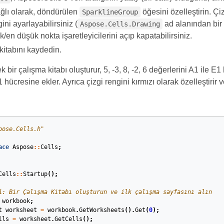
ağlı olarak, döndürülen
öğesini özelleştirin. Çiz
SparklineGroup
ini ayarlayabilirsiniz (
ad alanından bi
Aspose.Cells.Drawing
/en düşük nokta işaretleyicilerini açıp kapatabilirsiniz.
kitabını kaydedin.
 bir çalışma kitabı oluşturur, 5, -3, 8, -2, 6 değerlerini A1 ile E1
1 hücresine ekler. Ayrıca çizgi rengini kırmızı olarak özelleştirir 
pose.Cells.h"
ace
Aspose
::
Cells
;
Cells
::
Startup
();
1: Bir Çalışma Kitabı oluşturun ve ilk çalışma sayfasını alın
workbook
;
t
worksheet
=
workbook
.
GetWorksheets
().
Get
(
0
);
lls
=
worksheet
.
GetCells
();