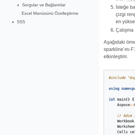
Sorgular ve Bağlantılar
İsteğe b
Excel Menüsünü Özelleştirme
çizgi reng
en yüksek
SSS
Çalışma 
Aşağıdaki örnek
sparkline’ını F
etkinleştirir.
#
include
"As
using
namesp
int
main
()
{
Aspose
::
// Adım 
Workbook
Workshee
Cells
ce