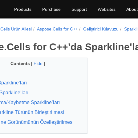
Products
Purchase
Support
Websites
About
Cells Ürün Ailesi
Aspose.Cells for C++
Geliştirici Kılavuzu
Sparkl
.Cells for C++'da Sparkline'l
Contents
[
Hide
]
parkline’ları
Sparkline’ları
a/Kaybetme Sparkline’ları
rkline Türünün Birleştirilmesi
ine Görünümünün Özelleştirilmesi