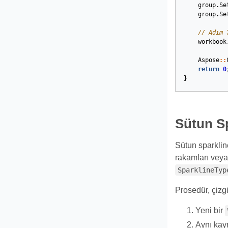
group
.
Se
group
.
Se
// Adım 
workbook
Aspose
::
return
0
}
Sütun Sp
Sütun sparkline
rakamları veya
SparklineTyp
Prosedür, çizgi
Yeni bir
Aynı kayn