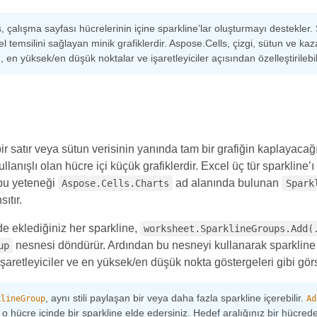
 çalışma sayfası hücrelerinin içine sparkline’lar oluşturmayı destekler. S
sel temsilini sağlayan minik grafiklerdir. Aspose.Cells, çizgi, sütun ve k
ğı, en yüksek/en düşük noktalar ve işaretleyiciler açısından özelleştirilebili
bir satır veya sütun verisinin yanında tam bir grafiğin kaplayaca
ullanışlı olan hücre içi küçük grafiklerdir. Excel üç tür sparkline’
bu yeteneği
ad alanında bulunan
Aspose.Cells.Charts
Spark
ıtır.
e eklediğiniz her sparkline,
worksheet.SparklineGroups.Add(
nesnesi döndürür. Ardından bu nesneyi kullanarak sparkline tü
up
, işaretleyiciler ve en yüksek/en düşük nokta göstergeleri gibi görse
, aynı stili paylaşan bir veya daha fazla sparkline içerebilir.
klineGroup
Ad
 o hücre içinde bir sparkline elde edersiniz. Hedef aralığınız bir hücred