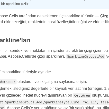
bir sparkline çizilir.
pose.Cells tarafından desteklenen üç sparkline türünün —
Çizg
ıl ekleneceğini, renklerinin nasıl özelleştirileceğini ve elde edil
rkline’ları
’ı, bir serideki veri noktalarının içinden sürekli bir çizgi çizer;
par. Aspose.Cells’de çizgi sparkline’ı,
y
SparklineGroups.Add
tüm sparkline türleriyle aynıdır:
oluşturun ve ilk çalışma sayfasına erişin.
Workbook
tirmek istediğiniz değerlerle bir kaynak veri satırını (örneğin, 1. s
’ın çizileceği hedef hücreyi tanımlayan bir
oluşturun
CellArea
et.SparklineGroups.Add(SparklineType.Line, "A1:E1", fals
, Aspose.Cells’e veri aralığının yatay (bir satır) olduğunu, dik
se