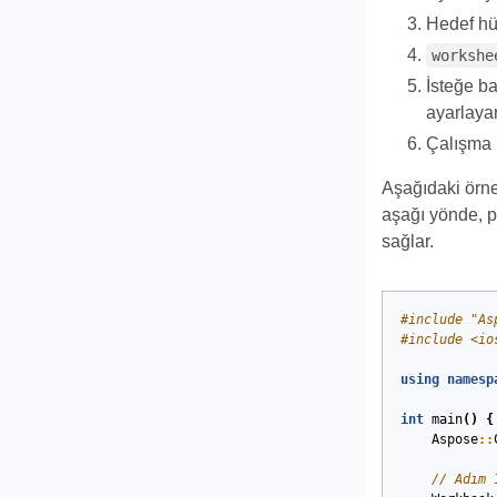
Hedef hü
workshe
İsteğe ba
ayarlayar
Çalışma k
Aşağıdaki örnek
aşağı yönde, po
sağlar.
#
include
"As
#
include
<io
using
namesp
int
main
()
{
Aspose
::
// Adım 