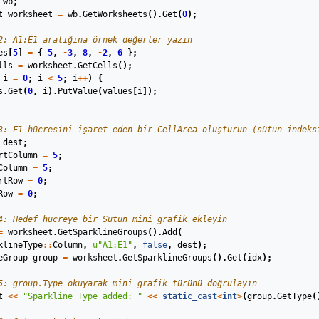
wb
;
t
worksheet
=
wb
.
GetWorksheets
().
Get
(
0
);
2: A1:E1 aralığına örnek değerler yazın
es
[
5
]
=
{
5
,
-
3
,
8
,
-
2
,
6
};
lls
=
worksheet
.
GetCells
();
i
=
0
;
i
<
5
;
i
++
)
{
s
.
Get
(
0
,
i
).
PutValue
(
values
[
i
]);
3: F1 hücresini işaret eden bir CellArea oluşturun (sütun indeks
dest
;
rtColumn
=
5
;
Column
=
5
;
rtRow
=
0
;
Row
=
0
;
4: Hedef hücreye bir Sütun mini grafik ekleyin
=
worksheet
.
GetSparklineGroups
().
Add
(
klineType
::
Column
,
u
"A1:E1"
,
false
,
dest
);
eGroup
group
=
worksheet
.
GetSparklineGroups
().
Get
(
idx
);
5: group.Type okuyarak mini grafik türünü doğrulayın
t
<<
"Sparkline Type added: "
<<
static_cast
<
int
>
(
group
.
GetType
(