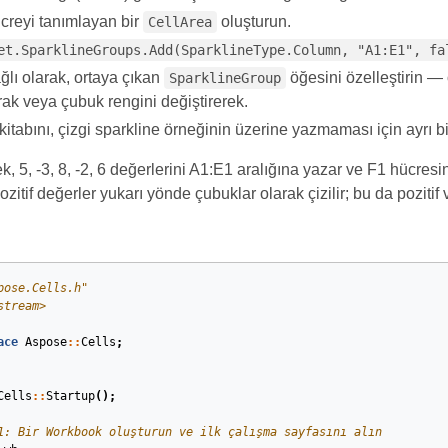
creyi tanımlayan bir
oluşturun.
CellArea
et.SparklineGroups.Add(SparklineType.Column, "A1:E1", fa
ğlı olarak, ortaya çıkan
öğesini özelleştirin —
SparklineGroup
ak veya çubuk rengini değiştirerek.
itabını, çizgi sparkline örneğinin üzerine yazmaması için ayrı b
, 5, -3, 8, -2, 6 değerlerini A1:E1 aralığına yazar ve F1 hücresin
zitif değerler yukarı yönde çubuklar olarak çizilir; bu da pozitif 
pose.Cells.h"
stream>
ace
Aspose
::
Cells
;
Cells
::
Startup
();
1: Bir Workbook oluşturun ve ilk çalışma sayfasını alın