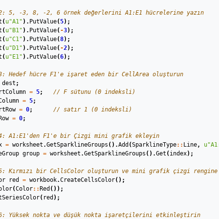
2: 5, -3, 8, -2, 6 örnek değerlerini A1:E1 hücrelerine yazın
t
(
u
"A1"
).
PutValue
(
5
);
t
(
u
"B1"
).
PutValue
(
-
3
);
t
(
u
"C1"
).
PutValue
(
8
);
t
(
u
"D1"
).
PutValue
(
-
2
);
t
(
u
"E1"
).
PutValue
(
6
);
3: Hedef hücre F1'e işaret eden bir CellArea oluşturun
dest
;
rtColumn
=
5
;
// F sütunu (0 indeksli)
Column
=
5
;
rtRow
=
0
;
// satır 1 (0 indeksli)
Row
=
0
;
4: A1:E1'den F1'e bir Çizgi mini grafik ekleyin
x
=
worksheet
.
GetSparklineGroups
().
Add
(
SparklineType
::
Line
,
u
"A1
eGroup
group
=
worksheet
.
GetSparklineGroups
().
Get
(
index
);
5: Kırmızı bir CellsColor oluşturun ve mini grafik çizgi rengine
or
red
=
workbook
.
CreateCellsColor
();
olor
(
Color
::
Red
());
tSeriesColor
(
red
);
6: Yüksek nokta ve düşük nokta işaretçilerini etkinleştirin