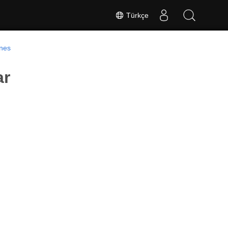
Türkçe
ines
ar