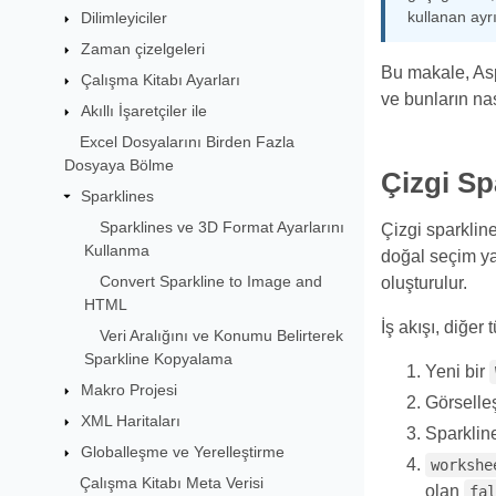
kullanan ayrı 
Dilimleyiciler
Zaman çizelgeleri
Bu makale, As
Çalışma Kitabı Ayarları
ve bunların nas
Akıllı İşaretçiler ile
Excel Dosyalarını Birden Fazla
Dosyaya Bölme
Çizgi Spa
Sparklines
Sparklines ve 3D Format Ayarlarını
Çizgi sparkline
Kullanma
doğal seçim ya
Convert Sparkline to Image and
oluşturulur.
HTML
İş akışı, diğer 
Veri Aralığını ve Konumu Belirterek
Sparkline Kopyalama
Yeni bir
Makro Projesi
Görselleş
XML Haritaları
Sparkline
Globalleşme ve Yerelleştirme
workshe
Çalışma Kitabı Meta Verisi
olan
fal