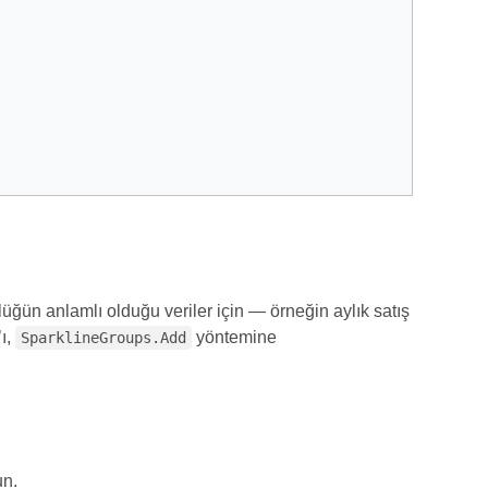
klüğün anlamlı olduğu veriler için — örneğin aylık satış
ı,
yöntemine
SparklineGroups.Add
un.