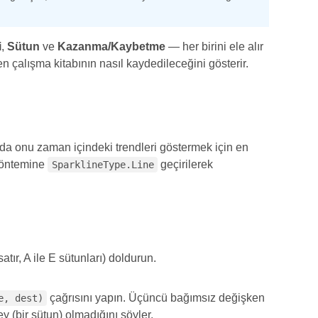
i
,
Sütun
ve
Kazanma/Kaybetme
— her birini ele alır
en çalışma kitabının nasıl kaydedileceğini gösterir.
 bu da onu zaman içindeki trendleri göstermek için en
öntemine
geçirilerek
SparklineType.Line
atır, A ile E sütunları) doldurun.
.
çağrısını yapın. Üçüncü bağımsız değişken
e, dest)
ey (bir sütun) olmadığını söyler.