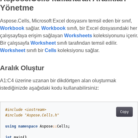
Yönetme
Aspose.Cells, Microsoft Excel dosyasını temsil eden bir sınıf,
Workbook
sağlar.
Workbook
sınıfı, bir Excel dosyasındaki her
çalışsayfaya erişim sağlayan
Worksheets
koleksiyonunu içerir.
Bir çalışsayfa
Worksheet
sınıfı tarafından temsil edilir.
Worksheet
sınıfı bir
Cells
koleksiyonu sağlar.
Aralık Oluştur
A1:C4 üzerine uzanan bir dikdörtgen alan oluşturmak
istediğinizde aşağıdaki kodu kullanabilirsiniz:
#
include
<iostream>
Copy
#
include
"Aspose.Cells.h"
using
namespace
Aspose
::
Cells
;
int
main
()