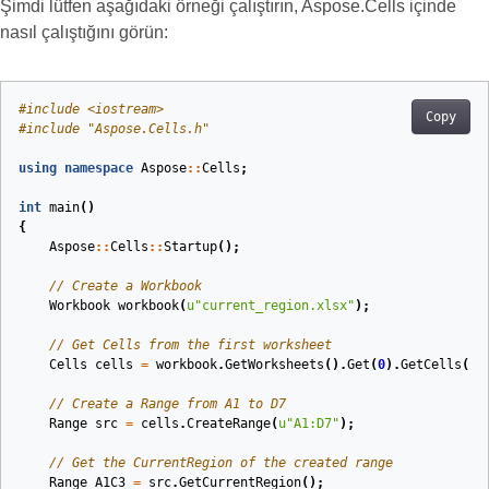
Şimdi lütfen aşağıdaki örneği çalıştırın, Aspose.Cells içinde
nasıl çalıştığını görün:
#
include
<iostream>
Copy
#
include
"Aspose.Cells.h"
using
namespace
Aspose
::
Cells
;
int
main
()
{
Aspose
::
Cells
::
Startup
();
// Create a Workbook
Workbook
workbook
(
u
"current_region.xlsx"
)
;
// Get Cells from the first worksheet
Cells
cells
=
workbook
.
GetWorksheets
().
Get
(
0
).
GetCells
();
// Create a Range from A1 to D7
Range
src
=
cells
.
CreateRange
(
u
"A1:D7"
);
// Get the CurrentRegion of the created range
Range
A1C3
=
src
.
GetCurrentRegion
();