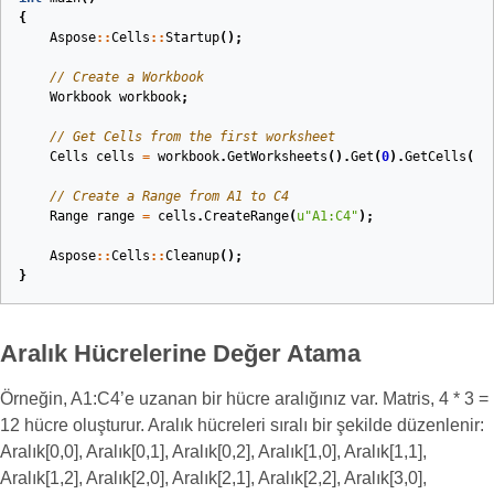
{
Aspose
::
Cells
::
Startup
();
// Create a Workbook
Workbook
workbook
;
// Get Cells from the first worksheet
Cells
cells
=
workbook
.
GetWorksheets
().
Get
(
0
).
GetCells
();
// Create a Range from A1 to C4
Range
range
=
cells
.
CreateRange
(
u
"A1:C4"
);
Aspose
::
Cells
::
Cleanup
();
}
Aralık Hücrelerine Değer Atama
Örneğin, A1:C4’e uzanan bir hücre aralığınız var. Matris, 4 * 3 =
12 hücre oluşturur. Aralık hücreleri sıralı bir şekilde düzenlenir:
Aralık[0,0], Aralık[0,1], Aralık[0,2], Aralık[1,0], Aralık[1,1],
Aralık[1,2], Aralık[2,0], Aralık[2,1], Aralık[2,2], Aralık[3,0],