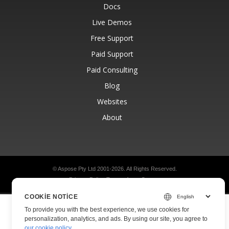
Docs
Live Demos
Free Support
Paid Support
Paid Consulting
Blog
Websites
About
© Aspose Pty Ltd 2001-2026.
All Rights Reserved.
Privacy Policy
Terms of use
Contact
COOKIE NOTICE
To provide you with the best experience, we use cookies for
personalization, analytics, and ads. By using our site, you agree to
our cookie policy
.