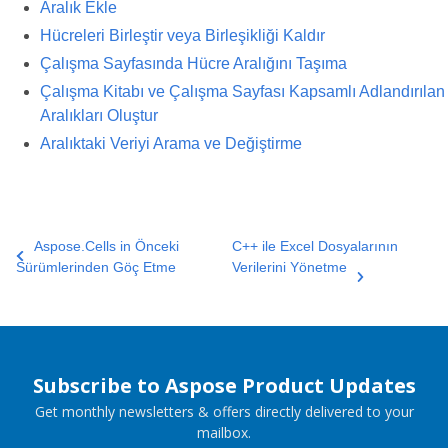
Aralık Ekle
Hücreleri Birleştir veya Birleşikliği Kaldır
Çalışma Sayfasında Hücre Aralığını Taşıma
Çalışma Kitabı ve Çalışma Sayfası Kapsamlı Adlandırılan
Aralıkları Oluştur
Aralıktaki Veriyi Arama ve Değiştirme
Aspose.Cells in Önceki
C++ ile Excel Dosyalarının
Sürümlerinden Göç Etme
Verilerini Yönetme
Subscribe to Aspose Product Updates
Get monthly newsletters & offers directly delivered to your
mailbox.