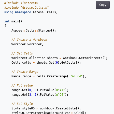
#
include
<iostream>
Copy
#
include
"Aspose.Cells.h"
using
namespace
Aspose
::
Cells
;
int
main
()
{
Aspose
::
Cells
::
Startup
();
// Create a Workbook
Workbook
workbook
;
// Get Cells
WorksheetCollection
sheets
=
workbook
.
GetWorksheets
();
Cells
cells
=
sheets
.
Get
(
0
).
GetCells
();
// Create Range
Range
range
=
cells
.
CreateRange
(
u
"A1:C4"
);
// Put value
range
.
Get
(
0
,
0
).
PutValue
(
u
"A1"
);
range
.
Get
(
3
,
2
).
PutValue
(
u
"C4"
);
// Set Style
Style
style00
=
workbook
.
CreateStyle
();
style00
.
SetPattern
(
BackgroundType
::
Solid
);