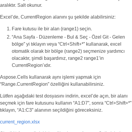
aralıktır. Salt okunur.
Excel’de, CurrentRegion alanını şu şekilde alabilirsiniz:
Fare kutusu ile bir alan (range1) seçin.
“Ana Sayfa - Düzenleme - Bul & Seç - Özel Git - Gelen
bölge” yi tıklayın veya “Ctrl+Shift+*” kullanarak, excel
otomatik olarak bir bölge (range2) seçmenize yardımcı
olacaktır, şimdi başardınız, range2 range1’in
CurrentRegion’ıdır.
Aspose.Cells kullanarak aynı işlemi yapmak için
“Range.CurrentRegion” özelliğini kullanabilirsiniz.
Lütfen aşağıdaki test dosyasını indirin, excel’de açın, bir alanı
seçmek için fare kutusunu kullanın “A1:D7”, sonra “Ctrl+Shift+*”
tıklayın, “A1:C3” alanının seçildiğini göreceksiniz.
current_region.xlsx