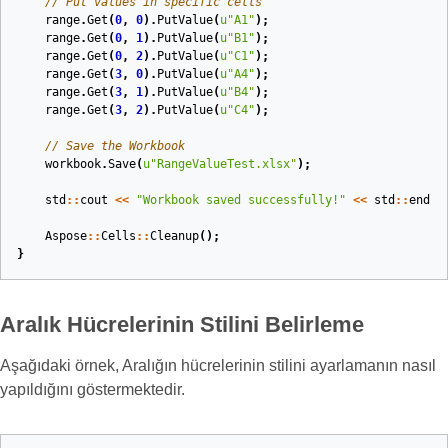
// Put values in specific cells
range
.
Get
(
0
,
0
).
PutValue
(
u
"A1"
);
range
.
Get
(
0
,
1
).
PutValue
(
u
"B1"
);
range
.
Get
(
0
,
2
).
PutValue
(
u
"C1"
);
range
.
Get
(
3
,
0
).
PutValue
(
u
"A4"
);
range
.
Get
(
3
,
1
).
PutValue
(
u
"B4"
);
range
.
Get
(
3
,
2
).
PutValue
(
u
"C4"
);
// Save the Workbook
workbook
.
Save
(
u
"RangeValueTest.xlsx"
);
std
::
cout
<<
"Workbook saved successfully!"
<<
std
::
endl
;
Aspose
::
Cells
::
Cleanup
();
}
Aralık Hücrelerinin Stilini Belirleme
Aşağıdaki örnek, Aralığın hücrelerinin stilini ayarlamanın nasıl
yapıldığını göstermektedir.