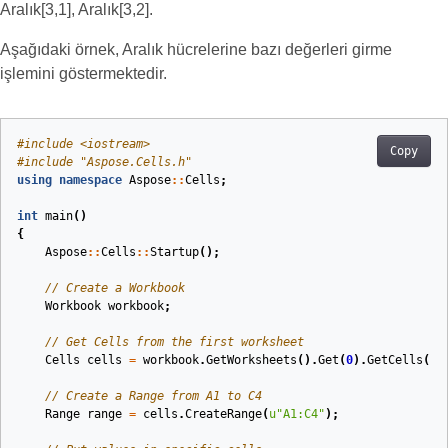
Aralık[3,1], Aralık[3,2].
Aşağıdaki örnek, Aralık hücrelerine bazı değerleri girme
işlemini göstermektedir.
#
include
<iostream>
Copy
#
include
"Aspose.Cells.h"
using
namespace
Aspose
::
Cells
;
int
main
()
{
Aspose
::
Cells
::
Startup
();
// Create a Workbook
Workbook
workbook
;
// Get Cells from the first worksheet
Cells
cells
=
workbook
.
GetWorksheets
().
Get
(
0
).
GetCells
();
// Create a Range from A1 to C4
Range
range
=
cells
.
CreateRange
(
u
"A1:C4"
);