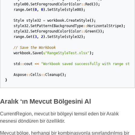
style00
.
SetForegroundColor
(
Color
::
Red
());
range
.
Get
(
0
,
0
).
SetStyle
(
style00
);
Style
style32
=
workbook
.
CreateStyle
();
style32
.
SetPattern
(
BackgroundType
::
HorizontalStripe
);
style32
.
SetForegroundColor
(
Color
::
Green
());
range
.
Get
(
3
,
2
).
SetStyle
(
style32
);
// Save the Workbook
workbook
.
Save
(
u
"RangeStyleTest.xlsx"
);
std
::
cout
<<
"Workbook saved successfully with range styl
Aspose
::
Cells
::
Cleanup
();
}
Aralık ‘ın Mevcut Bölgesini Al
CurrentRegion, mevcut bir bölgeyi temsil eden bir Aralık
nesnesi döndüren bir özelliktir.
Mevcut bölge, herhangi bir kombinasyonla sınırlandırılmış bir