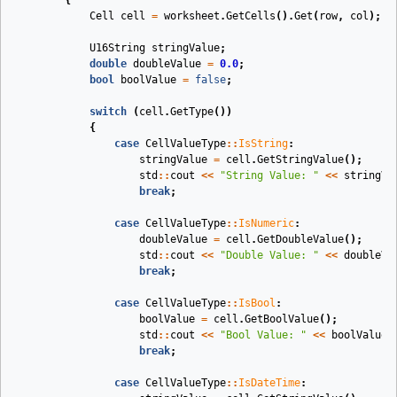
{
Cell
cell
=
worksheet
.
GetCells
().
Get
(
row
,
col
);
U16String
stringValue
;
double
doubleValue
=
0.0
;
bool
boolValue
=
false
;
switch
(
cell
.
GetType
())
{
case
CellValueType
::
IsString
:
stringValue
=
cell
.
GetStringValue
();
std
::
cout
<<
"String Value: "
<<
stringVa
break
;
case
CellValueType
::
IsNumeric
:
doubleValue
=
cell
.
GetDoubleValue
();
std
::
cout
<<
"Double Value: "
<<
doubleVa
break
;
case
CellValueType
::
IsBool
:
boolValue
=
cell
.
GetBoolValue
();
std
::
cout
<<
"Bool Value: "
<<
boolValue
break
;
case
CellValueType
::
IsDateTime
: