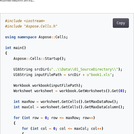
#
include
<iostream>
Copy
#
include
"Aspose.Cells.h"
using
namespace
Aspose
::
Cells
;
int
main
()
{
Aspose
::
Cells
::
Startup
();
U16String
srcDir
(
u
"..
\\
Data
\\
01_SourceDirectory
\\
"
)
;
U16String
inputFilePath
=
srcDir
+
u
"book1.xls"
;
Workbook
workbook
(
inputFilePath
)
;
Worksheet
worksheet
=
workbook
.
GetWorksheets
().
Get
(
0
);
int
maxRow
=
worksheet
.
GetCells
().
GetMaxDataRow
();
int
maxCol
=
worksheet
.
GetCells
().
GetMaxDataColumn
();
for
(
int
row
=
0
;
row
<=
maxRow
;
row
++
)
{
for
(
int
col
=
0
;
col
<=
maxCol
;
col
++
)