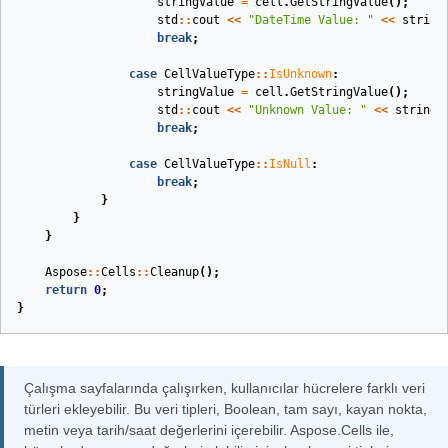
stringValue
=
cell
.
GetStringValue
();
std
::
cout
<<
"DateTime Value: "
<<
string
break
;
case
CellValueType
::
IsUnknown
:
stringValue
=
cell
.
GetStringValue
();
std
::
cout
<<
"Unknown Value: "
<<
stringV
break
;
case
CellValueType
::
IsNull
:
break
;
}
}
}
Aspose
::
Cells
::
Cleanup
();
return
0
;
}
Çalışma sayfalarında çalışırken, kullanıcılar hücrelere farklı veri
türleri ekleyebilir. Bu veri tipleri, Boolean, tam sayı, kayan nokta,
metin veya tarih/saat değerlerini içerebilir. Aspose.Cells ile,