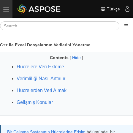
Türkçe
Toggle navigation
C++ ile Excel Dosyalarının Verilerini Yönetme
Contents
[
Hide
]
Hücrelere Veri Ekleme
Verimliliği Nasıl Arttırılır
Hücrelerden Veri Almak
Gelişmiş Konular
Bir Çalışma Sayfasının Hücrelerine Erişim
bölümünde, bir