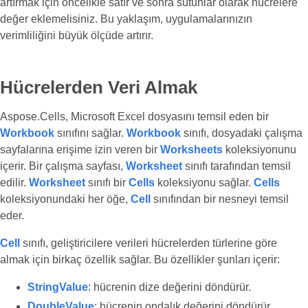
artırmak için öncelikle satır ve sonra sütunlar olarak hücrelere
değer eklemelisiniz. Bu yaklaşım, uygulamalarınızın
verimliliğini büyük ölçüde artırır.
Hücrelerden Veri Almak
Aspose.Cells, Microsoft Excel dosyasını temsil eden bir
Workbook
sınıfını sağlar.
Workbook
sınıfı, dosyadaki çalışma
sayfalarına erişime izin veren bir
Worksheets
koleksiyonunu
içerir. Bir çalışma sayfası,
Worksheet
sınıfı tarafından temsil
edilir.
Worksheet
sınıfı bir
Cells
koleksiyonu sağlar.
Cells
koleksiyonundaki her öğe,
Cell
sınıfından bir nesneyi temsil
eder.
Cell
sınıfı, geliştiricilere verileri hücrelerden türlerine göre
almak için birkaç özellik sağlar. Bu özellikler şunları içerir:
StringValue
: hücrenin dize değerini döndürür.
DoubleValue
: hücrenin ondalık değerini döndürür.