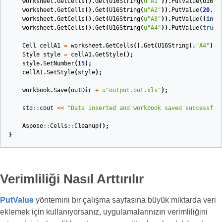
worksheet
.
GetCells
().
Get
(
U16String
(
u
"A1"
)).
PutValue
(
U16St
worksheet
.
GetCells
().
Get
(
U16String
(
u
"A2"
)).
PutValue
(
20.5
)
worksheet
.
GetCells
().
Get
(
U16String
(
u
"A3"
)).
PutValue
((
int3
worksheet
.
GetCells
().
Get
(
U16String
(
u
"A4"
)).
PutValue
(
true
)
Cell
cellA1
=
worksheet
.
GetCells
().
Get
(
U16String
(
u
"A4"
));
Style
style
=
cellA1
.
GetStyle
();
style
.
SetNumber
(
15
);
cellA1
.
SetStyle
(
style
);
workbook
.
Save
(
outDir
+
u
"output.out.xls"
);
std
::
cout
<<
"Data inserted and workbook saved successful
Aspose
::
Cells
::
Cleanup
();
}
Verimliliği Nasıl Arttırılır
PutValue
yöntemini bir çalışma sayfasına büyük miktarda veri
eklemek için kullanıyorsanız, uygulamalarınızın verimliliğini