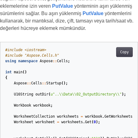
eklemelerine izin veren
PutValue
yönteminin aşırı yüklenmiş
sürümlerini sağlar. Bu aşırı yüklenmiş
PutValue
yöntemlerini
kullanarak, bir mantıksal, dize, çift, tamsayı veya tarih/saat vb.
değerleri hücreye eklemek mümkündür.
#
include
<iostream>
Copy
#
include
"Aspose.Cells.h"
using
namespace
Aspose
::
Cells
;
int
main
()
{
Aspose
::
Cells
::
Startup
();
U16String
outDir
(
u
"..
\\
Data
\\
02_OutputDirectory
\\
"
)
;
Workbook
workbook
;
WorksheetCollection
worksheets
=
workbook
.
GetWorksheets
()
Worksheet
worksheet
=
worksheets
.
Get
(
0
);