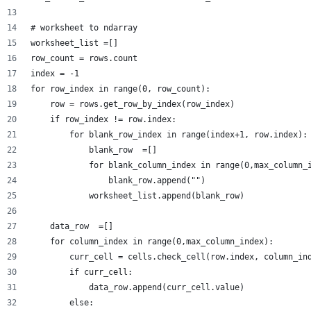
# worksheet to ndarray
worksheet_list =[]
row_count = rows.count
index = -1
for row_index in range(0, row_count):
    row = rows.get_row_by_index(row_index)    
    if row_index != row.index:        
        for blank_row_index in range(index+1, row.index):
            blank_row  =[]
            for blank_column_index in range(0,max_column_
                blank_row.append("")
            worksheet_list.append(blank_row)
    data_row  =[]            
    for column_index in range(0,max_column_index):
        curr_cell = cells.check_cell(row.index, column_in
        if curr_cell:
            data_row.append(curr_cell.value)
        else: