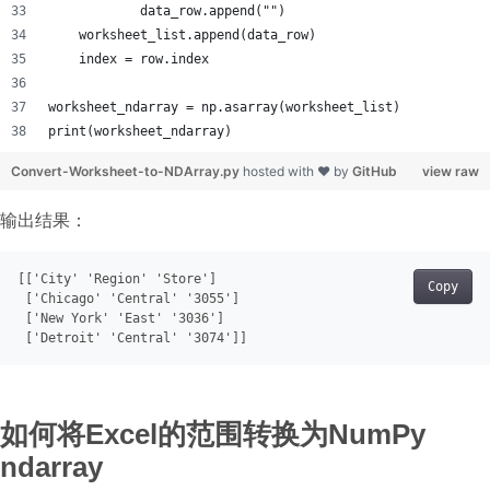
            data_row.append("")
    worksheet_list.append(data_row)
    index = row.index
worksheet_ndarray = np.asarray(worksheet_list)
print(worksheet_ndarray)
Convert-Worksheet-to-NDArray.py
hosted with ❤ by
GitHub
view raw
输出结果：
[[
'City'
'Region'
'Store'
]
Copy
[
'Chicago'
'Central'
'3055'
]
[
'New York'
'East'
'3036'
]
[
'Detroit'
'Central'
'3074'
]
如何将Excel的范围转换为NumPy
ndarray