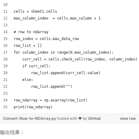
cells = sheet1.cells
max_column_index  = cells.max_column + 1
# row to ndarray
row_index = cells.max_data_row
row_list = []
for column_index in range(0,max_column_index):
    curr_cell = cells.check_cell(row_index, column_index)
    if curr_cell:
        row_list.append(curr_cell.value)
    else:
        row_list.append("")
row_ndarray = np.asarray(row_list)
print(row_ndarray)
Convert-Row-to-NDArray.py
hosted with ❤ by
GitHub
view raw
输出结果：