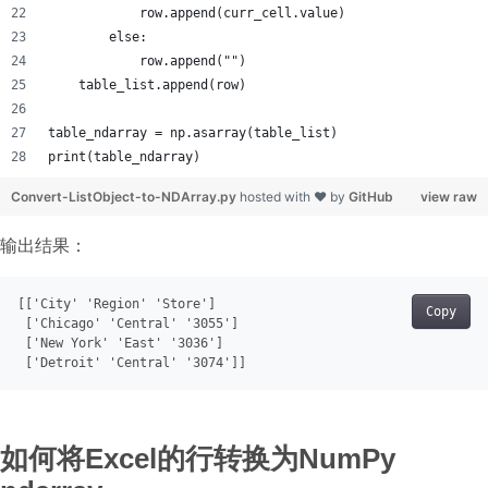
            row.append(curr_cell.value)
        else:
            row.append("")
    table_list.append(row)
table_ndarray = np.asarray(table_list)
print(table_ndarray)
Convert-ListObject-to-NDArray.py
hosted with ❤ by
GitHub
view raw
输出结果：
[[
'City'
'Region'
'Store'
]
Copy
[
'Chicago'
'Central'
'3055'
]
[
'New York'
'East'
'3036'
]
[
'Detroit'
'Central'
'3074'
]
如何将Excel的行转换为NumPy