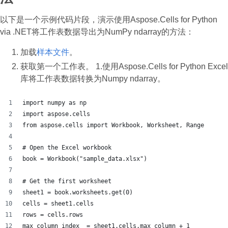
以下是一个示例代码片段，演示使用Aspose.Cells for Python
via .NET将工作表数据导出为NumPy ndarray的方法：
加载
样本文件
。
获取第一个工作表。 1.使用Aspose.Cells for Python Excel
库将工作表数据转换为Numpy ndarray。
import numpy as np
import aspose.cells
from aspose.cells import Workbook, Worksheet, Range
# Open the Excel workbook
book = Workbook("sample_data.xlsx")
# Get the first worksheet
sheet1 = book.worksheets.get(0)
cells = sheet1.cells
rows = cells.rows
max_column_index  = sheet1.cells.max_column + 1