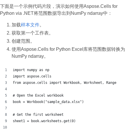
下面是一个示例代码片段，演示如何使用Aspose.Cells for
Python via .NET将范围数据导出到NumPy ndarray中：
加载
样本文件
。
获取第一个工作表。
创建范围。
使用Aspose.Cells for Python Excel库将范围数据转换为
NumPy ndarray。
import numpy as np
import aspose.cells
from aspose.cells import Workbook, Worksheet, Range
# Open the Excel workbook
book = Workbook("sample_data.xlsx")
# Get the first worksheet
sheet1 = book.worksheets.get(0)