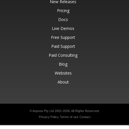
New Releases
Pricing
Docs
Live Demos
Free Support
Paid Support
Paid Consulting
Blog
Websites
About
© Aspose Pty Ltd 2001-2026.
All Rights Reserved.
Privacy Policy
Terms of use
Contact