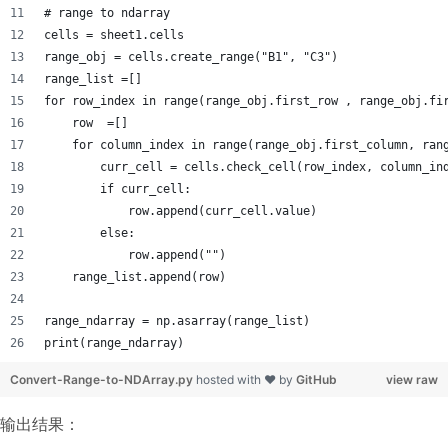
# range to ndarray
cells = sheet1.cells
range_obj = cells.create_range("B1", "C3")
range_list =[]
for row_index in range(range_obj.first_row , range_obj.fi
    row  =[]            
    for column_index in range(range_obj.first_column, ran
        curr_cell = cells.check_cell(row_index, column_in
        if curr_cell:
            row.append(curr_cell.value)
        else:
            row.append("")
    range_list.append(row)
range_ndarray = np.asarray(range_list)
print(range_ndarray)
Convert-Range-to-NDArray.py
hosted with ❤ by
GitHub
view raw
输出结果：