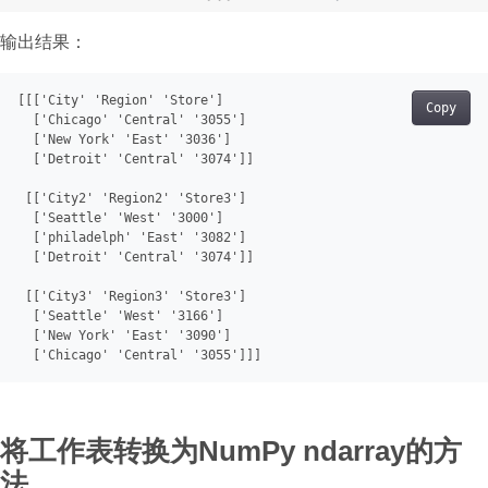
输出结果：
[[[
'City'
'Region'
'Store'
]
Copy
[
'Chicago'
'Central'
'3055'
]
[
'New York'
'East'
'3036'
]
[
'Detroit'
'Central'
'3074'
]
]

[[
'City2'
'Region2'
'Store3'
]
[
'Seattle'
'West'
'3000'
]
[
'philadelph'
'East'
'3082'
]
[
'Detroit'
'Central'
'3074'
]
]

[[
'City3'
'Region3'
'Store3'
]
[
'Seattle'
'West'
'3166'
]
[
'New York'
'East'
'3090'
]
[
'Chicago'
'Central'
'3055'
]
将工作表转换为NumPy ndarray的方
法