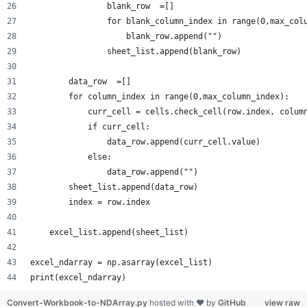
                blank_row  =[]
                for blank_column_index in range(0,max_col
                    blank_row.append("")
                sheet_list.append(blank_row)
        data_row  =[]            
        for column_index in range(0,max_column_index):
            curr_cell = cells.check_cell(row.index, colum
            if curr_cell:
                data_row.append(curr_cell.value)
            else:
                data_row.append("")
        sheet_list.append(data_row)
        index = row.index
    excel_list.append(sheet_list)
excel_ndarray = np.asarray(excel_list)
print(excel_ndarray)
Convert-Workbook-to-NDArray.py
hosted with ❤ by
GitHub
view raw