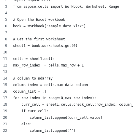
import aspose.cells
from aspose.cells import Workbook, Worksheet, Range
# Open the Excel workbook
book = Workbook("sample_data.xlsx")
# Get the first worksheet
sheet1 = book.worksheets.get(0)
cells = sheet1.cells
max_row_index  = cells.max_row + 1
# column to ndarray
column_index = cells.max_data_column
column_list = []
for row_index in range(0,max_row_index):
    curr_cell = sheet1.cells.check_cell(row_index, column
    if curr_cell:
        column_list.append(curr_cell.value)
    else:
        column_list.append("")