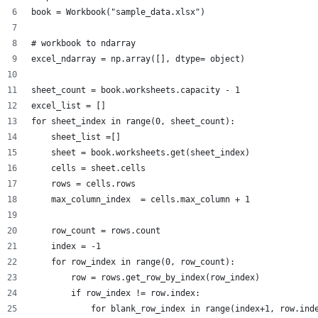
book = Workbook("sample_data.xlsx")
# workbook to ndarray
excel_ndarray = np.array([], dtype= object)
sheet_count = book.worksheets.capacity - 1
excel_list = []
for sheet_index in range(0, sheet_count):
    sheet_list =[]
    sheet = book.worksheets.get(sheet_index)
    cells = sheet.cells
    rows = cells.rows
    max_column_index  = cells.max_column + 1
    row_count = rows.count
    index = -1
    for row_index in range(0, row_count):
        row = rows.get_row_by_index(row_index)    
        if row_index != row.index:        
            for blank_row_index in range(index+1, row.ind