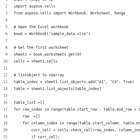
import aspose.cells
from aspose.cells import Workbook, Worksheet, Range
# Open the Excel workbook
book = Workbook("sample_data.xlsx")
# Get the first worksheet
sheet1 = book.worksheets.get(0)
cells = sheet1.cells
# listobject to ndarray
table_index = sheet1.list_objects.add("A1", "C4", True)
table = sheet1.list_objects[table_index]
table_list =[]
for row_index in range(table.start_row , table.end_row + 
    row  =[]            
    for column_index in range(table.start_column, table.e
        curr_cell = cells.check_cell(row_index, column_in
        if curr_cell: