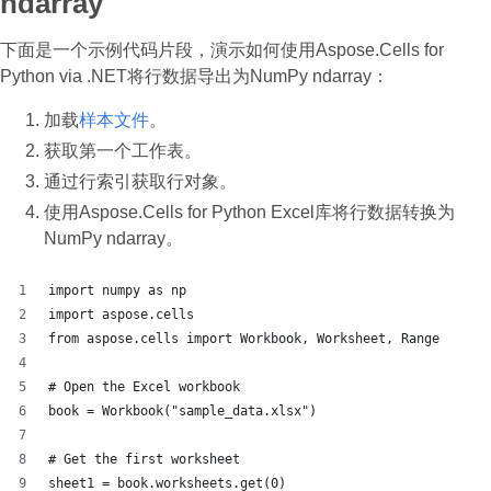
ndarray
下面是一个示例代码片段，演示如何使用Aspose.Cells for
Python via .NET将行数据导出为NumPy ndarray：
加载
样本文件
。
获取第一个工作表。
通过行索引获取行对象。
使用Aspose.Cells for Python Excel库将行数据转换为
NumPy ndarray。
import numpy as np
import aspose.cells
from aspose.cells import Workbook, Worksheet, Range
# Open the Excel workbook
book = Workbook("sample_data.xlsx")
# Get the first worksheet
sheet1 = book.worksheets.get(0)