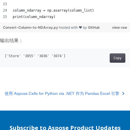
column_ndarray = np.asarray(column_list)
print(column_ndarray)
Convert-Column-to-NDArray.py
hosted with ❤ by
GitHub
view raw
输出结果：
[
'Store'
'3055'
'3036'
'3074'
]
Copy
使用 Aspose.Cells for Python via .NET 作为 Pandas Excel 引擎
Subscribe to Aspose Product Updates