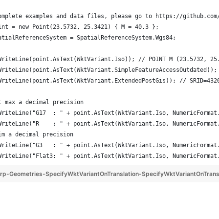
omplete examples and data files, please go to https://github.com
int = new Point(23.5732, 25.3421) { M = 40.3 };
atialReferenceSystem = SpatialReferenceSystem.Wgs84;
WriteLine(point.AsText(WktVariant.Iso)); // POINT M (23.5732, 25
WriteLine(point.AsText(WktVariant.SimpleFeatureAccessOutdated));
WriteLine(point.AsText(WktVariant.ExtendedPostGis)); // SRID=432
t max a decimal precision
WriteLine("G17  : " + point.AsText(WktVariant.Iso, NumericFormat
WriteLine("R    : " + point.AsText(WktVariant.Iso, NumericFormat
im a decimal precision
WriteLine("G3   : " + point.AsText(WktVariant.Iso, NumericFormat
WriteLine("Flat3: " + point.AsText(WktVariant.Iso, NumericFormat
p-Geometries-SpecifyWktVariantOnTranslation-SpecifyWktVariantOnTrans