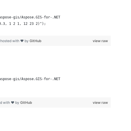
aspose-gis/Aspose.GIS-for-.NET
0.3, 1 2 1, 12 23 2)");
s
hosted with ❤ by
GitHub
view raw
aspose-gis/Aspose.GIS-for-.NET
d with ❤ by
GitHub
view raw