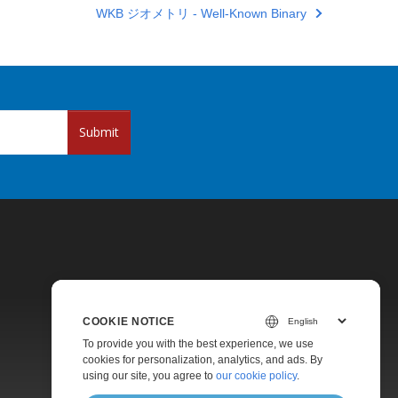
WKB ジオメトリ - Well-Known Binary
Submit
COOKIE NOTICE
Pricing
To provide you with the best experience, we use
cookies for personalization, analytics, and ads. By
Paid Support
using our site, you agree to
our cookie policy
.
About