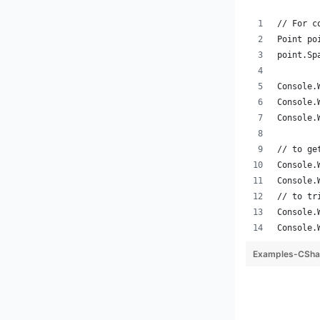
// For c
Point po
point.Sp
Console.
Console.
Console.
// to ge
Console.
Console.
// to tr
Console.
Console.
Examples-CShar