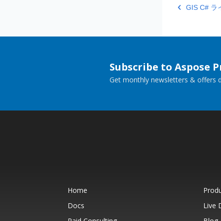
GIS C
Subscribe to Aspose 
Get monthly newsletters & offers di
Home
Prod
Docs
Live
Paid Consulting
Blog