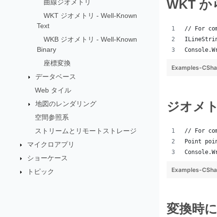
WKT 
曲線ジオメトリ
WKT ジオメトリ - Well-Known
Text
// For co
WKB ジオメトリ - Well-Known
ILineStri
Binary
Console.W
座標変換
Examples-CSha
データベース
Web タイル
地図のレンダリング
ジオメト
空間参照系
ストリームとリモートストレージ
// For co
Point poi
マイクロアプリ
Console.W
ショーケース
Examples-CSha
トピック
変換時に