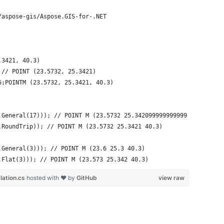
/aspose-gis/Aspose.GIS-for-.NET
.3421, 40.3)
 // POINT (23.5732, 25.3421)
6;POINTM (23.5732, 25.3421, 40.3)
.General(17))); // POINT M (23.5732 25.342099999999999 40.299999
.RoundTrip)); // POINT M (23.5732 25.3421 40.3)
.General(3))); // POINT M (23.6 25.3 40.3)
.Flat(3))); // POINT M (23.573 25.342 40.3)
lation.cs
hosted with ❤ by
GitHub
view raw