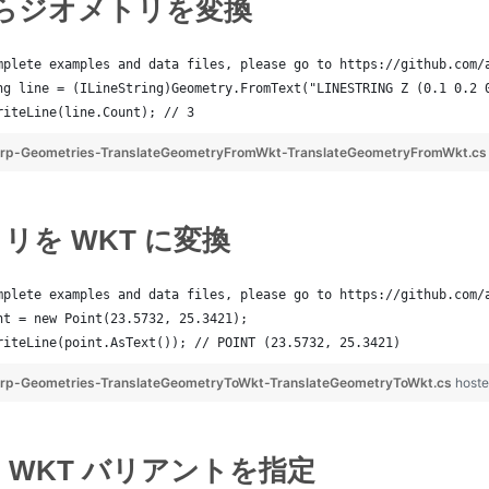
からジオメトリを変換
mplete examples and data files, please go to https://github.com/
ng line = (ILineString)Geometry.FromText("LINESTRING Z (0.1 0.2 
riteLine(line.Count); // 3
rp-Geometries-TranslateGeometryFromWkt-TranslateGeometryFromWkt.c
リを WKT に変換
mplete examples and data files, please go to https://github.com/
nt = new Point(23.5732, 25.3421);
riteLine(point.AsText()); // POINT (23.5732, 25.3421)
rp-Geometries-TranslateGeometryToWkt-TranslateGeometryToWkt.cs
hoste
 WKT バリアントを指定