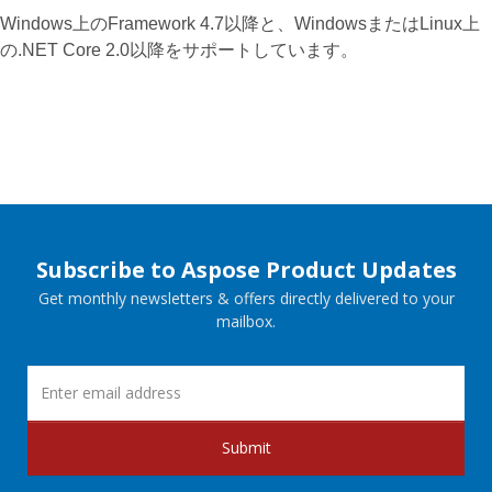
Windows上のFramework 4.7以降と、WindowsまたはLinux上
の.NET Core 2.0以降をサポートしています。
Subscribe to Aspose Product Updates
Get monthly newsletters & offers directly delivered to your
mailbox.
Submit