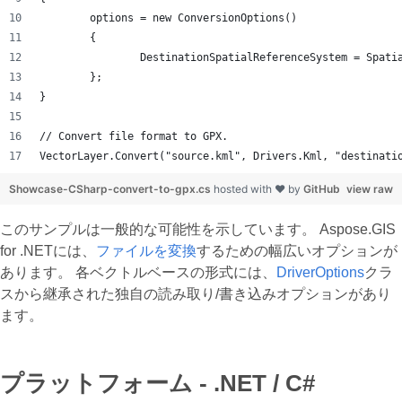
	options = new ConversionOptions()
	{
		DestinationSpatialReferenceSystem = Spat
	};
}
// Convert file format to GPX.
VectorLayer.Convert("source.kml", Drivers.Kml, "destinati
Showcase-CSharp-convert-to-gpx.cs
hosted with ❤ by
GitHub
view raw
このサンプルは一般的な可能性を示しています。 Aspose.GIS
for .NETには、
ファイルを変換
するための幅広いオプションが
あります。 各ベクトルベースの形式には、
DriverOptions
クラ
スから継承された独自の読み取り/書き込みオプションがあり
ます。
プラットフォーム - .NET / C#